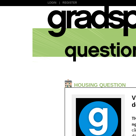
LOGIN
|
REGISTER
HOUSING QUESTION
V
d
T
n
cầ
đá