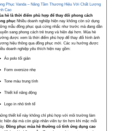
ng Phục Vanda – Nâng Tầm Thương Hiệu Với Chất Lượng
nh Cao
a hè là thời điểm phù hợp để thay đổi phong cách
ồng phục
Nhiều doanh nghiệp hiện nay không còn sử dụng
ững mẫu đồng phục quá cứng nhắc như trước mà đang dần
uyển sang phong cách trẻ trung và hiện đại hơn.
Mùa hè
ường được xem là thời điểm phù hợp để thay đổi hình ảnh
ương hiệu thông qua đồng phục mới.
Các xu hướng được
iều doanh nghiệp yêu thích hiện nay gồm:
Áo polo tối giản
Form oversize nhẹ
Tone màu trung tính
Thiết kế năng động
Logo in nhỏ tinh tế
ững thiết kế này không chỉ phù hợp với môi trường làm
ệc hiện đại mà còn giúp nhân viên tự tin hơn khi mặc mỗi
ày.
Đồng phục mùa hè thường có tính ứng dụng cao