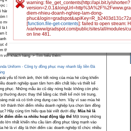
warning: file_get_contents(http://api.bit.ly/shorten?
ợc xem là thời điểm khá sôi động của thị trường đồng phục
version=2.0.1&longUrl=http%3A%2F%2Fwww.grad
i hàng loạt công ty, quán cafe, nhà hàng, khách sạn hay các
diem-nhieu-doanh-nghiep-lam-dong-
óm tổ chức sự kiện bắt đầu tìm kiếm những mẫu áo mới
phuc&login=gradspot&apiKey=R_b2403d131c72
o mùa hoạt động cao điểm.
Thực tế cho thấy, mùa hè không
[
function.file-get-contents
]: failed to open stream:
ỉ là khoảng thời gian diễn ra nhiều chương trình du lịch,
/var/www/gradspot.com/public/sites/all/modules/c
am building hay sự kiện ngoài trời mà còn là thời điểm
on line 481.
anh nghiệp muốn làm mới hình ảnh tập thể. Một mẫu đồng
ục đẹp, thoải mái và phù hợp thời tiết sẽ giúp nhân viên
m thấy tự tin hơn khi làm việc đồng thời tạo thiện cảm tốt
n với khách hàng.
> Tìm hiểu thêm:
nda Uniform - Công ty đồng phục may nhanh lấy liền Đà
ẵng
oài yếu tố hình ảnh, thời tiết nóng của mùa hè cũng khiến
iều doanh nghiệp quan tâm hơn đến chất liệu và thiết kế
ng phục. Những mẫu áo cũ dày nóng hoặc không còn phù
p thường được thay thế bằng các thiết kế mới trẻ trung,
oáng mát và có tính ứng dụng cao hơn.
Vậy vì sao mùa hè
i trở thành thời điểm nhiều doanh nghiệp lựa chọn làm đồng
ục? Hãy cùng tìm hiểu qua bài viết dưới đây.
Mùa hè là
ời điểm diễn ra nhiều hoạt động tập thể
Một trong những
 do lớn nhất khiến nhu cầu làm đồng phục tăng mạnh vào
a hè là vì đây là thời điểm các doanh nghiệp tổ chức nhiều