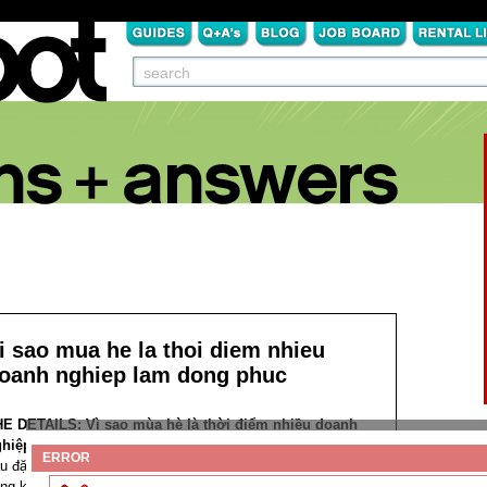
i sao mua he la thoi diem nhieu
oanh nghiep lam dong phuc
HE DETAILS:
Vì sao mùa hè là thời điểm nhiều doanh
ghiệp làm đồng phục?
Mỗi năm khi bước vào mùa hè, nhu
ERROR
u đặt may đồng phục của các doanh nghiệp lại tăng lên
ng kể. Tại Đà Nẵng cũng như nhiều khu vực khác, đây