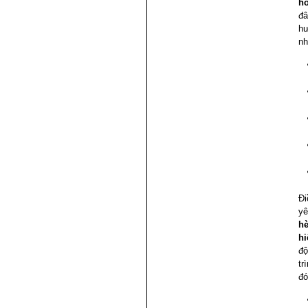
h
đâ
hư
nh
Đi
yê
hè
hi
độ
tr
đó