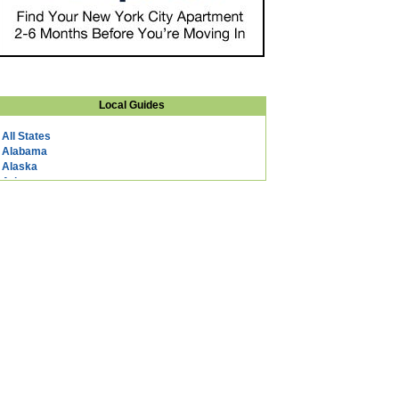
Local Guides
All States
Alabama
Alaska
Arizona
Arkansas
California
Colorado
Connecticut
DC
Delaware
Florida
Georgia
Hawaii
Idaho
Illinois
Indiana
Iowa
Kansas