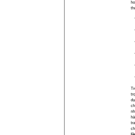
ho
th
Tr
tr
dự
ch
nh
hà
tr
ch
là