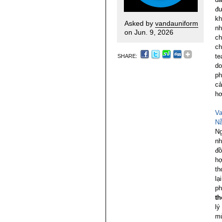
đư
kh
Asked by
vandauniform
nh
on Jun. 9, 2026
ch
ch
te
SHARE:
do
ph
cả
hơ
Va
N
Ng
nh
đồ
hợ
th
lạ
ph
th
lý
mù