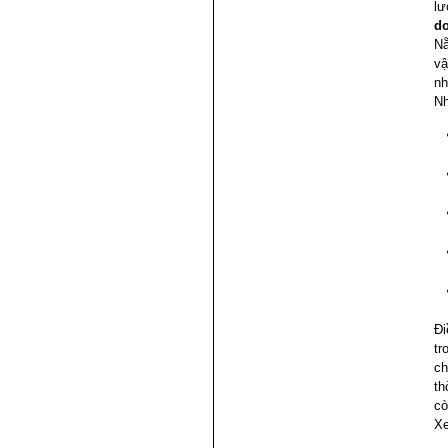
lư
do
Nẵ
vậ
nh
Nh
Đi
tr
ch
th
cò
X