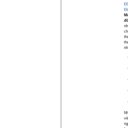
Đồ
Đỉ
Mù
đ
nh
ch
th
th
nh
Nh
vi
ng