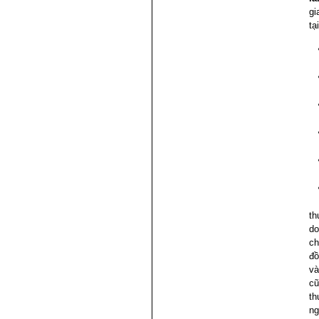
gi
tạ
th
do
ch
đồ
và
cũ
th
ng