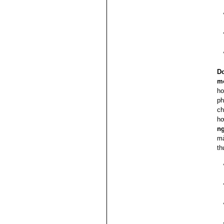
D
m
ho
ph
ch
hơ
n
mà
th