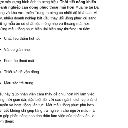
ợc xây dựng hình ảnh thương hiệu.
Thời tiết nóng khiến
anh nghiệp cần đồng phục thoải mái hơn
Mùa hè tại Đà
ng và khu vực miền Trung thường có nhiệt độ khá cao. Vì
y, nhiều doanh nghiệp bắt đầu thay đổi đồng phục cũ sang
ững mẫu áo có chất liệu mỏng nhẹ và thoáng mát hơn.
ững mẫu đồng phục hiện đại hiện nay thường ưu tiên:
Chất liệu thấm hút tốt
Vải co giãn nhẹ
Form áo thoải mái
Thiết kế dễ vận động
Màu sắc trẻ trung
ều này giúp nhân viên cảm thấy dễ chịu hơn khi làm việc
ong thời gian dài, đặc biệt đối với các ngành dịch vụ phải di
uyển và hoạt động liên tục.
Một mẫu đồng phục phù hợp
ời tiết không chỉ giúp tăng trải nghiệm cho người mặc mà
n góp phần nâng cao tinh thần làm việc của nhân viên.
>
em thêm: