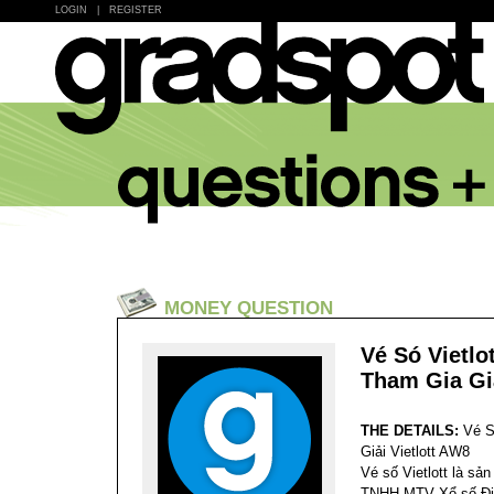
LOGIN
|
REGISTER
MONEY QUESTION
Vé Só Vietlo
Tham Gia Gia
THE DETAILS:
Vé 
Giải Vietlott AW8
Vé số Vietlott là s
TNHH MTV Xổ số Điện 