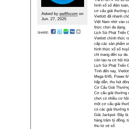
hình xổ số điện toán
cơ cấu giải thưởng 
Asked by
aw8fxcom
on
Vietlott đã nhanh c
Jun. 27, 2025
Việt Nam nhờ vào cá
thức chơi đa dạng.
Lịch Sử Phát Triển C
SHARE:
Vietlott chính thức 
cấp các sản phẩm xổ
hình thức xổ số truy
chỉ mang đến sự đa 
còn tạo ra cơ hội t
Lịch Sử Phát Triển C
Tính đến nay, Vietlo
Mega 6/45, Power 6/
hấp dẫn, thu hút đôn
Cơ Cấu Giải Thưởng 
Cơ cấu giải thưởng c
chơi có nhiều cơ hộ
một cơ cấu giải thưở
có các giải thưởng t
Giải Jackpot: Đây là 
hàng trăm tỷ đồng, 
thu từ vé số.