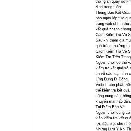
thời gian quay số k
định trong tuần.
Thông Báo Kết Quả: 
báo ngay lập tức qua
trang web chính thức
kết quả nhanh chóng
Cách Kiểm Tra Vé Số
Sau khi tham gia mua
quả trúng thưởng th
Cách Kiểm Tra Vé Số
Kiểm Tra Trên Tran
Người chơi có thể và
kiểm tra kết quả xổ
tin về các loại hình 
Ứng Dụng Di Động
Vietlott còn phát tr
thể kiểm tra kết quả
cũng cung cấp thông
khuyến mãi hấp dẫn.
Tại Điểm Bán Vé
Người chơi cũng có 
viên kiểm tra kết qu
lợi, đặc biệt cho nh
Những Lưu Ý Khi Tha