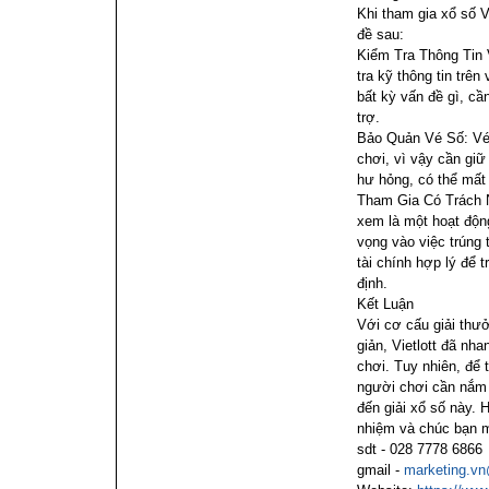
Khi tham gia xổ số V
đề sau:
Kiểm Tra Thông Tin 
tra kỹ thông tin trê
bất kỳ vấn đề gì, cầ
trợ.
Bảo Quản Vé Số: Vé 
chơi, vì vậy cần gi
hư hỏng, có thể mất
Tham Gia Có Trách 
xem là một hoạt động
vọng vào việc trúng
tài chính hợp lý để t
định.
Kết Luận
Với cơ cấu giải thư
giản, Vietlott đã nh
chơi. Tuy nhiên, để 
người chơi cần nắm r
đến giải xổ số này. 
nhiệm và chúc bạn 
sdt - 028 7778 6866
gmail -
marketing.v