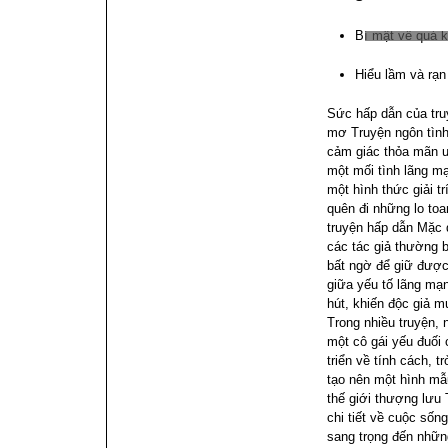
Bí mật về quá 
Hiểu lầm và rạn
Sức hấp dẫn của truy
mơ
Truyện ngôn tìn
cảm giác thỏa mãn 
một mối tình lãng m
một hình thức giải tr
quên đi những lo toa
truyện hấp dẫn
Mặc 
các tác giả thường b
bất ngờ để giữ được
giữa yếu tố lãng mạn
hút, khiến độc giả m
Trong nhiều truyện, 
một cô gái yếu đuối
triển về tính cách, 
tạo nên một hình mẫ
thế giới thượng lưu
chi tiết về cuộc sốn
sang trọng đến những