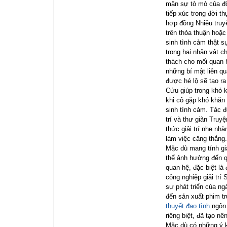
mãn sự tò mò của độc
tiếp xúc trong đời th
hợp đồng
Nhiều truy
trên thỏa thuận hoặc
sinh tình cảm thật s
trong hai nhân vật ch
thách cho mối quan h
những bí mật liên qu
được hé lộ sẽ tạo r
Cứu giúp trong khó 
khi cô gặp khó khăn 
sinh tình cảm.
Tác đ
trí và thư giãn
Truyệ
thức giải trí nhẹ nh
làm việc căng thẳng.
Mặc dù mang tính gi
thể ảnh hưởng đến q
quan hệ, đặc biệt là 
công nghiệp giải trí
S
sự phát triển của ng
đến sản xuất phim t
thuyết đạo tình
ngôn 
riêng biệt, đã tạo n
Mặc dù có những ý k