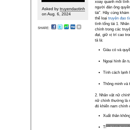
xoay quanh mối tình
người đàn ông quyền
Asked by
truyendaotinh
tài". Hãy cùng khám
on Aug. 6, 2024
thể loại
truyện đạo t
tình tổng tài
1. Nhân
SHARE:
chính trong các tru
đạt, giữ vị trí cao 
tả là:
Giàu có và quy
Ngoại hình ấn t
Tính cách lạnh 
Thông minh và t
2. Nhân vật nữ chín
nữ chính thường là 
đó khiến nam chính 
Xuất thân không
Tính cách mạnh