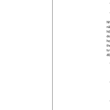
Nh
nă
hộ
do
họ
th
tư
độ