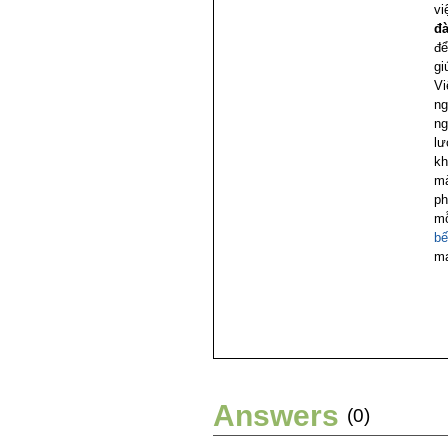
vi
đà
để
gi
Vi
ng
ng
lư
kh
mà
ph
mỗ
bế
ma
Answers
(0)