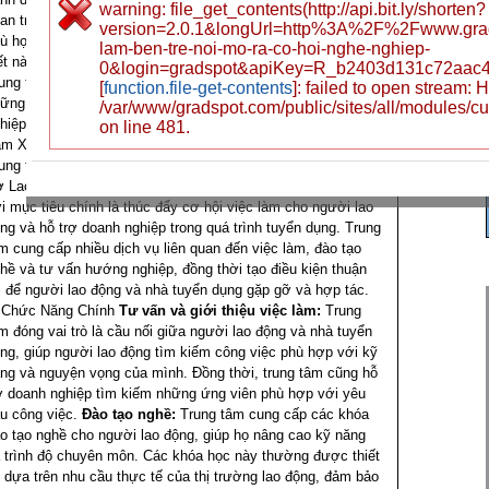
warning: file_get_contents(http://api.bit.ly/shorten?
an trọng, không chỉ giúp người lao động tìm kiếm công việc
version=2.0.1&longUrl=http%3A%2F%2Fwww.grad
ù hợp mà còn hỗ trợ doanh nghiệp tuyển dụng hiệu quả. Bài
lam-ben-tre-noi-mo-ra-co-hoi-nghe-nghiep-
ết này sẽ đi sâu vào vai trò, chức năng và các dịch vụ mà
0&login=gradspot&apiKey=R_b2403d131c72aac
ung tâm Xúc tiến
Việc làm 24h Bến Tre
cung cấp, cùng
[
function.file-get-contents
]: failed to open stream:
ững lợi ích thiết thực mà cả người lao động và doanh
/var/www/gradspot.com/public/sites/all/modules/c
hiệp có thể nhận được.
Vai Trò và Chức Năng của Trung
on line 481.
m Xúc Tiến Việc Làm Bến Tre
1. Giới Thiệu Trung Tâm
ung tâm Xúc tiến Việc làm Bến Tre là một đơn vị trực thuộc
 Lao động - Thương binh và Xã hội tỉnh Bến Tre, hoạt động
i mục tiêu chính là thúc đẩy cơ hội việc làm cho người lao
ng và hỗ trợ doanh nghiệp trong quá trình tuyển dụng. Trung
m cung cấp nhiều dịch vụ liên quan đến việc làm, đào tạo
hề và tư vấn hướng nghiệp, đồng thời tạo điều kiện thuận
i để người lao động và nhà tuyển dụng gặp gỡ và hợp tác.
 Chức Năng Chính
Tư vấn và giới thiệu việc làm:
Trung
m đóng vai trò là cầu nối giữa người lao động và nhà tuyển
ng, giúp người lao động tìm kiếm công việc phù hợp với kỹ
ng và nguyện vọng của mình. Đồng thời, trung tâm cũng hỗ
ợ doanh nghiệp tìm kiếm những ứng viên phù hợp với yêu
u công việc.
Đào tạo nghề:
Trung tâm cung cấp các khóa
o tạo nghề cho người lao động, giúp họ nâng cao kỹ năng
 trình độ chuyên môn. Các khóa học này thường được thiết
 dựa trên nhu cầu thực tế của thị trường lao động, đảm bảo