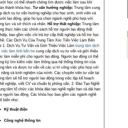
ười học có thể nhanh chóng tìm được việc làm sau khi
àn thành khóa học.
Tư vấn hướng nghiệp:
Trung tâm cung
p dịch vụ tư vấn hướng nghiệp cho học sinh, sinh viên và
ười lao động, giúp họ lựa chọn ngành nghề phù hợp với
ng lực và sở thích cá nhân.
Hỗ trợ thất nghiệp:
Trung tâm
ng thực hiện các chính sách hỗ trợ người lao động thất
hiệp, bao gồm việc chi trả trợ cấp thất nghiệp và hỗ trợ học
hề.
Các Dịch Vụ Của Trung Tâm Xúc Tiến Việc Làm Bến
e
1. Dịch Vụ Tư Vấn và Giới Thiệu Việc Làm
trung tâm dịch
 việc làm tỉnh bến tre
cung cấp dịch vụ tư vấn và giới thiệu
ệc làm miễn phí cho người lao động. Người lao động có thể
ng ký tìm kiếm việc làm thông qua hệ thống thông tin của
ung tâm và được tư vấn về các vị trí công việc phù hợp với
 năng và kinh nghiệm của mình. Các chuyên viên tư vấn tại
ung tâm sẽ hỗ trợ người lao động trong việc lập kế hoạch
hề nghiệp, viết CV và chuẩn bị phỏng vấn.
2. Đào Tạo Nghề
ung tâm tổ chức các khóa đào tạo nghề ngắn hạn và dài hạn
o người lao động. Các khóa học bao gồm các ngành nghề
ổ biến như:
Kỹ thuật điện
Công nghệ thông tin