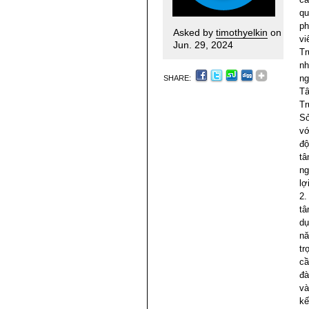
qu
ph
Asked by
timothyelkin
on
vi
Jun. 29, 2024
Tr
nh
ng
SHARE:
Tâ
Tr
Sở
vớ
độ
tâ
ng
lợ
2.
tâ
dụ
nă
tr
cầ
đà
và
kế