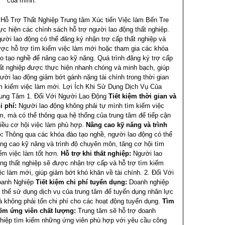
của mình.
 Hỗ Trợ Thất Nghiệp
Trung tâm Xúc tiến Việc làm Bến Tre
ực hiện các chính sách hỗ trợ người lao động thất nghiệp.
ười lao động có thể đăng ký nhận trợ cấp thất nghiệp và
ợc hỗ trợ tìm kiếm việc làm mới hoặc tham gia các khóa
o tạo nghề để nâng cao kỹ năng. Quá trình đăng ký trợ cấp
ất nghiệp được thực hiện nhanh chóng và minh bạch, giúp
ười lao động giảm bớt gánh nặng tài chính trong thời gian
m kiếm việc làm mới.
Lợi Ích Khi Sử Dụng Dịch Vụ Của
ung Tâm
1. Đối Với Người Lao Động
Tiết kiệm thời gian và
i phí:
Người lao động không phải tự mình tìm kiếm việc
m, mà có thể thông qua hệ thống của trung tâm để tiếp cận
iều cơ hội việc làm phù hợp.
Nâng cao kỹ năng và trình
:
Thông qua các khóa đào tạo nghề, người lao động có thể
ng cao kỹ năng và trình độ chuyên môn, tăng cơ hội tìm
ếm việc làm tốt hơn.
Hỗ trợ khi thất nghiệp:
Người lao
ng thất nghiệp sẽ được nhận trợ cấp và hỗ trợ tìm kiếm
ệc làm mới, giúp giảm bớt khó khăn về tài chính.
2. Đối Với
anh Nghiệp
Tiết kiệm chi phí tuyển dụng:
Doanh nghiệp
 thể sử dụng dịch vụ của trung tâm để tuyển dụng nhân lực
 không phải tốn chi phí cho các hoạt động tuyển dụng.
Tìm
ếm ứng viên chất lượng:
Trung tâm sẽ hỗ trợ doanh
hiệp tìm kiếm những ứng viên phù hợp với yêu cầu công