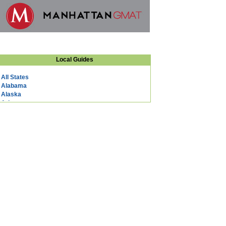
Local Guides
All States
Alabama
Alaska
Arizona
Arkansas
California
Colorado
Connecticut
DC
Delaware
Florida
Georgia
Hawaii
Idaho
Illinois
Indiana
Iowa
Kansas