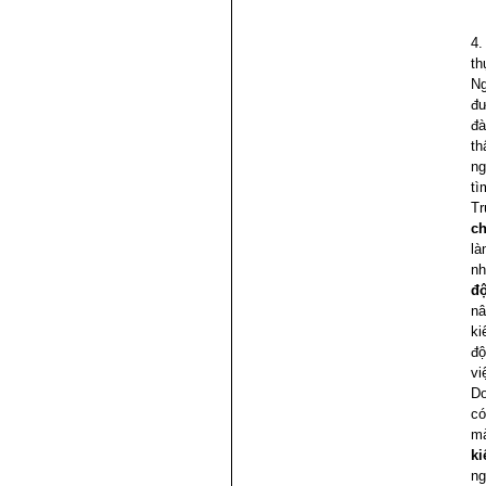
4.
th
Ng
đư
đà
th
ng
tì
Tr
ch
là
nh
độ
nâ
ki
độ
vi
Do
có
mà
ki
ng