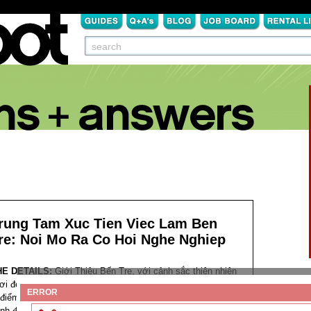
rung Tam Xuc Tien Viec Lam Ben
re: Noi Mo Ra Co Hoi Nghe Nghiep
HE DETAILS:
Giới Thiệu
Bến Tre, với cảnh sắc thiên nhiên
ơi đẹp và tiềm năng phát triển kinh tế đa dạng, đã và đang
ERROR
 điểm đến lý tưởng cho nhiều người lao động. Trong bối
nh đó, Trung tâm Xúc tiến Việc làm Bến Tre đóng vai trò