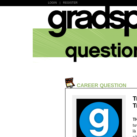
LOGIN
|
REGISTER
CAREER QUESTION
T
T
T
tư
là
cả