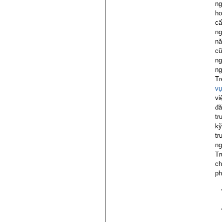
ng
ho
cấ
ng
nă
cũ
ng
ng
Tr
vụ
vi
đă
tr
kỹ
tr
ng
Tr
ch
ph