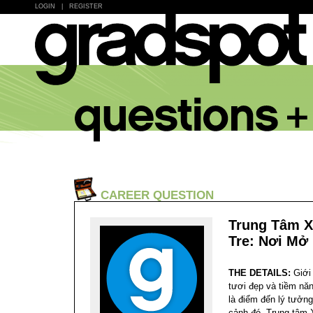
LOGIN
|
REGISTER
CAREER QUESTION
Trung Tâm X
Tre: Nơi Mở
THE DETAILS:
Giới
tươi đẹp và tiềm năn
là điểm đến lý tưởng
cảnh đó, Trung tâm X