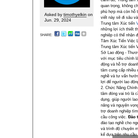
quan trọng, không ch
phù hợp mà còn hỗ t
Asked by
timothyelkin
on
viết này sẽ đi sâu v
Jun. 29, 2024
Trung tâm Xúc tiến
những lợi ích thiết
nghiệp có thể nhận 
SHARE:
Tâm Xúc Tiến Việc 
Trung tâm Xúc tiến V
Sở Lao động - Thươn
với mục tiêu chính l
động và hỗ trợ doanh
tâm cung cấp nhiều d
nghề và tư vấn hướng
lợi để người lao độ
2. Chức Năng Chính
tâm đóng vai trò là 
dụng, giúp người la
năng và nguyện vọng
trợ doanh nghiệp tì
cầu công việc.
Đào 
đào tạo nghề cho ng
và trình độ chuyên 
kế dựa trên nhu cầu 