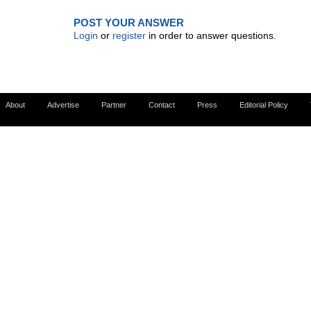
POST YOUR ANSWER
Login
or
register
in order to answer questions.
About
Advertise
Partner
Contact
Press
Editorial Policy