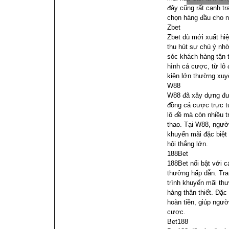
đây cũng rất cạnh tr
chọn hàng đầu cho n
Zbet
Zbet dù mới xuất hi
thu hút sự chú ý nh
sóc khách hàng tận t
hình cá cược, từ lô 
kiện lớn thường xuy
W88
W88 đã xây dựng đư
đồng cá cược trực t
lô đề mà còn nhiều t
thao. Tại W88, ngườ
khuyến mãi đặc biệt 
hội thắng lớn.
188Bet
188Bet nổi bật với c
thưởng hấp dẫn. Tr
trình khuyến mãi th
hàng thân thiết. Đặc
hoàn tiền, giúp người
cược.
Bet188