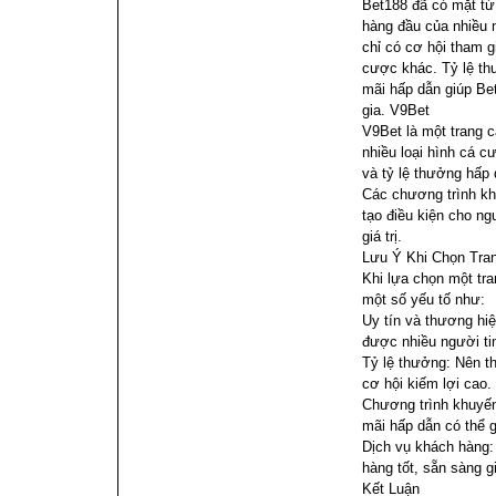
Bet188 đã có mặt từ 
hàng đầu của nhiều 
chỉ có cơ hội tham g
cược khác. Tỷ lệ th
mãi hấp dẫn giúp Be
gia.
V9Bet
V9Bet là một trang c
nhiều loại hình cá 
và tỷ lệ thưởng hấp 
Các chương trình k
tạo điều kiện cho n
giá trị.
Lưu Ý Khi Chọn Tra
Khi lựa chọn một tra
một số yếu tố như:
Uy tín và thương hiệ
được nhiều người ti
Tỷ lệ thưởng: Nên t
cơ hội kiếm lợi cao.
Chương trình khuyến
mãi hấp dẫn có thể g
Dịch vụ khách hàng:
hàng tốt, sẵn sàng g
Kết Luận