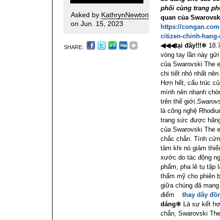
phối cùng trang p
Asked by
KathrynNewton
quan của Swarovsk
on Jun. 15, 2023
https://congan.com
citizen-chinh-hang
◀◀◀tại đây!!!
❃ 18.7
SHARE:
vòng tay lần này gử
của Swarovski The e
chi tiết nhỏ nhất nê
Hơn hết, cấu trúc củ
mình nên nhanh chón
trên thế giới.
Swarovs
là công nghệ Rhodiu
trang sức được hãng
của Swarovski The 
chắc chắn. Tính cứn
tâm khi nó giảm thi
xước do tác động ng
phẩm, pha lê tụ tập l
thẩm mỹ cho phiên b
giữa chúng đã mang l
điểm
thay dây đồ
dáng
❃ Là sự kết hợ
chắn, Swarovski Th