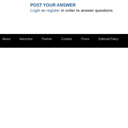
POST YOUR ANSWER
Login
or
register
in order to answer questions.
About
Advertise
Partner
Contact
Press
Editorial Policy