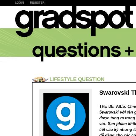
LOGIN
|
REGISTER
LIFESTYLE QUESTION
Swarovski T
THE DETAILS:
Chiế
Swarovski với tên 
được tung ra trong 
vời. Sản phẩm khôn
tiết cầu kỳ nhưng t
dễ dàng cho các cô