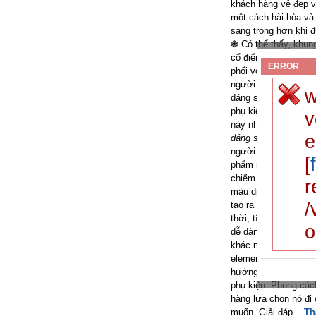
khách hàng vẻ đẹp v
một cách hài hòa và
sang trọng hơn khi đ
❃ Có thể thấy, khun
cổ điển trên và đan 
ERROR
phối với nhau ăn ý n
người dùng. ❃ Swaro
w
dáng sành điệu và b
phụ kiện trang sức n
v
này nhé.
Swarovski 
e
dáng sành điệu
Màu 
người dùng trọn vẹn 
[
phẩm muốn gửi đến, 
chiếm chủ đạo Swar
r
màu dịu dàng nhưng
/
tạo ra sự hài lòng 
thời, tính trung tính
o
dễ dàng kết hợp cùn
khác nhau.
Phong c
elements 5572655 là
hướng thời trang mà
phụ kiện. Phong các
hàng lựa chọn nó đ
muốn. Giải đáp
Th