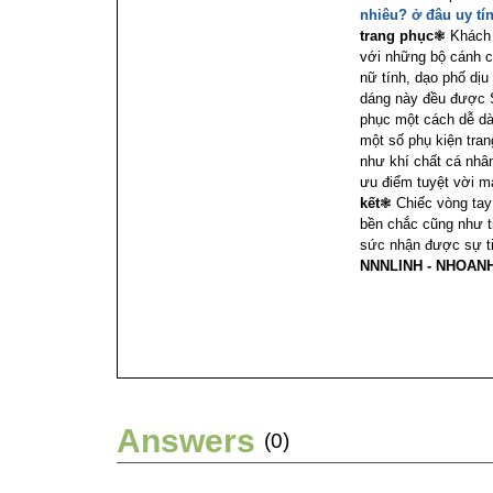
nhiêu? ở đâu uy tí
trang phục
❃ Khách 
với những bộ cánh c
nữ tính, dạo phố dịu
dáng này đều được 
phục một cách dễ dàn
một số phụ kiện tran
như khí chất cá nhâ
ưu điểm tuyệt vời m
kết
❃ Chiếc vòng tay
bền chắc cũng như ti
sức nhận được sự ti
NNNLINH - NHOANH 
Answers
(0)