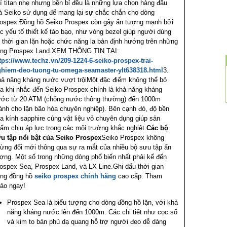
í titan nhẹ nhưng bền bỉ đều là những lựa chọn hàng đầu
 Seiko sử dụng để mang lại sự chắc chắn cho dòng
ospex.Đồng hồ Seiko Prospex còn gây ấn tượng mạnh bởi
c yếu tố thiết kế táo bạo, như vòng bezel giúp người dùng
 thời gian lặn hoặc chức năng la bàn định hướng trên những
ng Prospex Land.XEM THÔNG TIN TẠI:
tps://www.techz.vn/209-1224-6-seiko-prospex-trai-
hiem-deo-tuong-tu-omega-seamaster-ylt638318.html
3.
ả năng kháng nước vượt trộiMột đặc điểm không thể bỏ
a khi nhắc đến Seiko Prospex chính là khả năng kháng
ớc từ 20 ATM (chống nước thông thường) đến 1000m
ành cho lặn bão hòa chuyên nghiệp). Bên cạnh đó, độ bền
a kính sapphire cùng vật liệu vỏ chuyên dụng giúp sản
ẩm chịu áp lực trong các môi trường khắc nghiệt.
Các bộ
u tập nổi bật của Seiko Prospex
Seiko Prospex không
ừng đổi mới thông qua sự ra mắt của nhiều bộ sưu tập ấn
ợng. Một số trong những dòng phổ biến nhất phải kể đến
ospex Sea, Prospex Land, và LX Line.Ghi dấu thời gian
ng đồng hồ
seiko prospex chính hãng
cao cấp. Tham
ảo ngay!
Prospex Sea là biểu tượng cho dòng đồng hồ lặn, với khả
năng kháng nước lên đến 1000m. Các chi tiết như cọc số
và kim to bản phủ dạ quang hỗ trợ người đeo dễ dàng