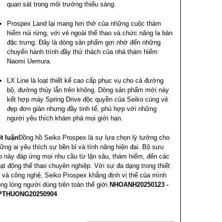
quan sát trong môi trường thiếu sáng.
Prospex Land lại mang hơi thở của những cuộc thám
hiểm núi rừng, với vẻ ngoài thể thao và chức năng la bàn
đặc trưng. Đây là dòng sản phẩm gợi nhớ đến những
chuyến hành trình đầy thử thách của nhà thám hiểm
Naomi Uemura.
LX Line là loạt thiết kế cao cấp phục vụ cho cả đường
bộ, đường thủy lẫn trên không. Dòng sản phẩm mới này
kết hợp máy Spring Drive độc quyền của Seiko cùng vẻ
đẹp đơn giản nhưng đầy tinh tế, phù hợp với những
người yêu thích khám phá mọi giới hạn.
t luận
Đồng hồ Seiko Prospex là sự lựa chọn lý tưởng cho
ững ai yêu thích sự bền bỉ và tính năng hiện đại. Bộ sưu
p này đáp ứng mọi nhu cầu từ lặn sâu, thám hiểm, đến các
ạt động thể thao chuyên nghiệp. Với sự đa dạng trong thiết
 và công nghệ, Seiko Prospex khẳng định vị thế của mình
ong lòng người dùng trên toàn thế giới.
NHOANH20250123 -
PTHUONG20250904