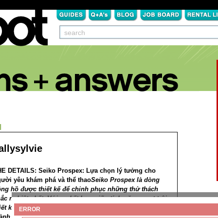
N
allysylvie
HE DETAILS:
Seiko Prospex: Lựa chọn lý tưởng cho
ười yêu khám phá và thể thao
Seiko Prospex là dòng
ng hồ được thiết kế để chinh phục những thử thách
ắc nghiệt nhất. Với sự kết hợp giữa tính năng vượt trội,
iết kế tinh tế và độ bền ấn tượng, dòng đồng hồ này trở
ERROR
hành lựa chọn hàng đầu cho những người đam mê khám