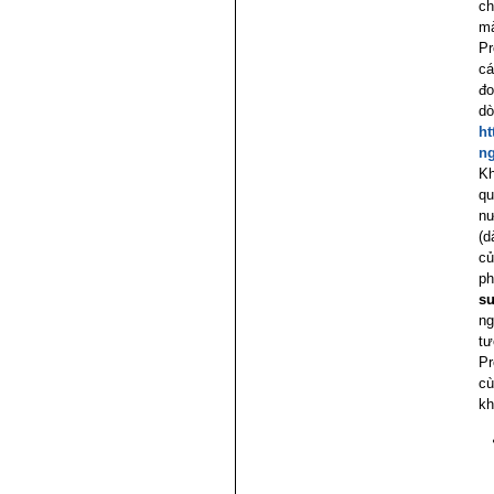
ch
mà
Pr
cá
đo
dò
ht
ng
Kh
qu
nư
(d
củ
ph
sư
ng
tư
Pr
cù
kh