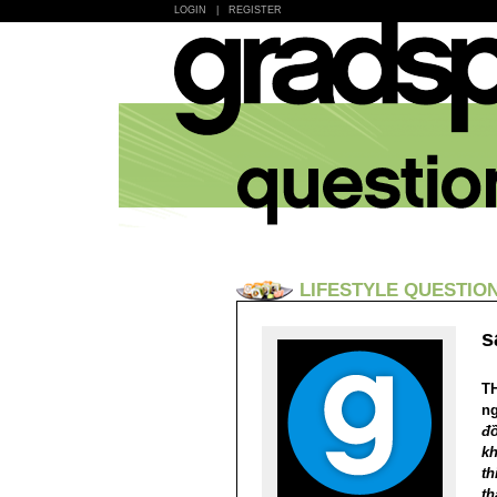
LOGIN
|
REGISTER
LIFESTYLE QUESTIO
s
T
ng
đồ
kh
th
t