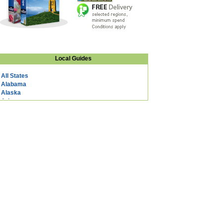
Local Guides
All States
Alabama
Alaska
Arizona
Arkansas
California
Colorado
Connecticut
DC
Delaware
Florida
Georgia
Hawaii
Idaho
Illinois
Indiana
Iowa
Kansas