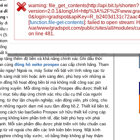
á và thể thao. Hãy cùng khám phá những điểm nổi bật
warning: file_get_contents(http://api.bit.ly/shorten?
version=2.0.1&longUrl=http%3A%2F%2Fwww.gra
a đồng hồ Seiko Prospex qua bài viết dưới đây.
Tính
0&login=gradspot&apiKey=R_b2403d131c72aac
ng vượt trội của đồng hồ Seiko Prospex
1. Hệ thống bộ
[
function.file-get-contents
]: failed to open stream:
y đa dạng và tiên tiếnBộ sưu tập Seiko Prospex sở hữu
/var/www/gradspot.com/public/sites/all/modules/c
iều dòng máy vượt trội, từ cơ Automatic, năng lượng mặt
on line 481.
ời (Solar), Quartz cho đến độc quyền Spring Drive. Bộ máy
tomatic được Seiko chăm chút với công nghệ Diashock
ống sốc và Magic Lever hỗ trợ lên cót hai chiều hiệu quả.
ất liệu Spron 510 được sử dụng trong các bộ máy này còn
úp tăng thêm độ bền và khả năng chính xác.Ghi dấu thời
an cùng
đồng hồ seiko prospex
cao cấp chính hãng. Tham
ảo ngay! Ngoài ra, máy Solar nổi bật với tính năng sạc từ
h sáng mặt trời hoặc ánh sáng đèn, phù hợp với những ai
n đồng hồ hoạt động bền bỉ mà không mất công sạc pin
ường xuyên. Mỗi dòng máy của Prospex đều được thiết kế
i mục tiêu đáp ứng chính xác nhu cầu cụ thể của người
ng, từ thợ lặn chuyên nghiệp, vận động viên, phi công, cho
n những người đam mê sưu tầm đồng hồ.2. Thiết kế bền bỉ,
ong cách táo bạoSeiko Prospex sở hữu thiết kế cứng cáp
ưng không kém phần tinh tế, đặc biệt phù hợp với phái
nh. Mỗi sản phẩm đều được phát triển với tiêu chuẩn cao
p từ vẻ ngoài cho đến các linh kiện bên trong. Mặt kính
pphire chống trầy xước, vỏ bằng thép không gỉ hay thậm