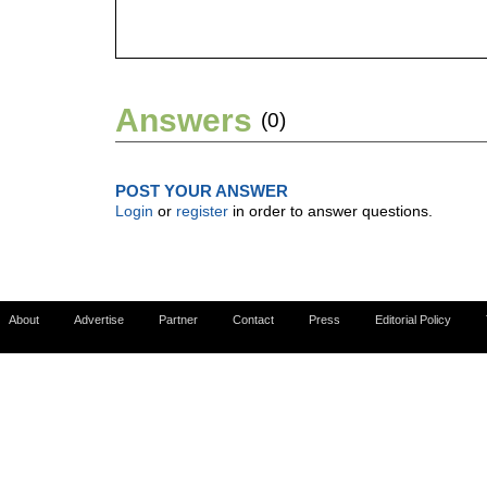
Answers
(0)
POST YOUR ANSWER
Login
or
register
in order to answer questions.
About
Advertise
Partner
Contact
Press
Editorial Policy