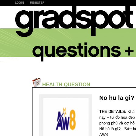
LOGIN
|
REGISTER
HEALTH QUESTION
No hu la gi?
THE DETAILS:
Khám
nay – từ đồ họa đẹp m
phong phú và cơ hội
Nổ hũ là gì? - Sức h
AW8