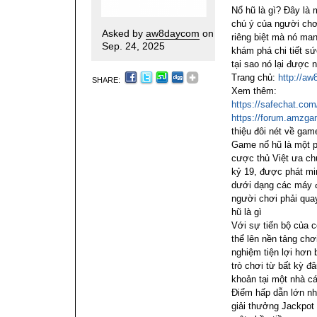
Nổ hũ là gì? Đây là 
chú ý của người chơ
Asked by
aw8daycom
on
riêng biệt mà nó man
Sep. 24, 2025
khám phá chi tiết sứ
tại sao nó lại được 
Trang chủ:
http://a
SHARE:
Xem thêm:
https://safechat.co
https://forum.amzga
thiệu đôi nét về game
Game nổ hũ là một p
cược thủ Việt ưa ch
kỷ 19, được phát mi
dưới dạng các máy đ
người chơi phải quay
hũ là gì
Với sự tiến bộ của 
thể lên nền tảng chơ
nghiệm tiện lợi hơn 
trò chơi từ bất kỳ đâu
khoản tại một nhà cái
Điểm hấp dẫn lớn nh
giải thưởng Jackpot