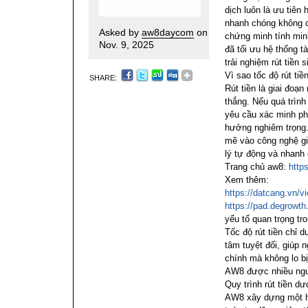
dịch luôn là ưu tiên
nhanh chóng không c
Asked by
aw8daycom
on
chứng minh tính min
Nov. 9, 2025
đã tối ưu hệ thống 
trải nghiệm rút tiền s
Vì sao tốc độ rút tiề
SHARE:
Rút tiền là giai đoạ
thắng. Nếu quá trình
yêu cầu xác minh ph
hưởng nghiêm trọng
mẽ vào công nghệ gi
lý tự động và nhanh
Trang chủ aw8:
http
Xem thêm:
https://datcang.vn/
https://pad.degrowth
yếu tố quan trọng t
Tốc độ rút tiền chỉ 
tâm tuyệt đối, giúp n
chính mà không lo bị 
AW8 được nhiều ngư
Quy trình rút tiền d
AW8 xây dựng một hệ