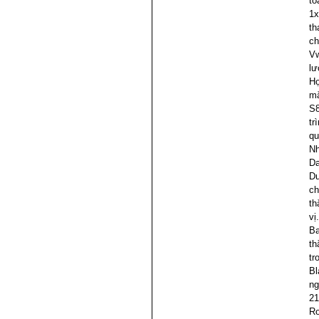
to
1x
th
ch
Vw
lư
Họ
mắ
S8
tr
qu
Nh
Da
Dư
ch
th
vị.
Ba
th
tr
Bl
ng
21
Ro