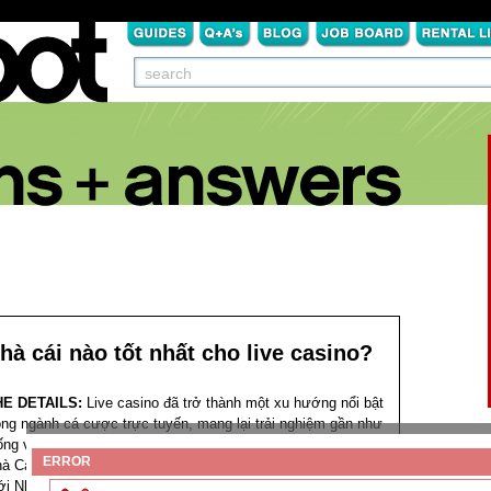
hà cái nào tốt nhất cho live casino?
HE DETAILS:
Live casino đã trở thành một xu hướng nổi bật
ong ngành cá cược trực tuyến, mang lại trải nghiệm gần như
ống với một sòng bài thật.
ERROR
à Cái Nào Tốt Nhất Cho Live Casino? Cập Nhật Danh Sách
i Nhất