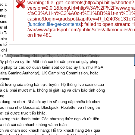
warning: file_get_contents(http://api.bit.ly/shorten?
ệc chọn lựa nhà cái phù hợp là một yếu tố quan trọng để
version=2.0.1&longUrl=http%3A%2F%2Fwww.g
m bảo an toàn và trải nghiệm thú vị. Trong bài viết này,
c%C3%A1i-n%C3%A0o-t%E1%BB%91t-nh%E1%BA
úng ta sẽ cùng tìm hiểu về các nhà cái tốt nhất cho live
casino&login=gradspot&apiKey=R_b2403d131c7
sino, phân tích những yếu tố cần lưu ý khi lựa chọn, cũng
[
function.file-get-contents
]: failed to open stream:
ư những danh sách và bảng so sánh hữu ích.
/var/www/gradspot.com/public/sites/all/modules/c
u Tố Quan Trọng Khi Lựa Chọn Nhà Cái Cho Live Casino
on line 481.
ước khi đi vào chi tiết các nhà cái, cần phải hiểu rõ những
u tố quan trọng khi lựa chọn một nhà cái live casino uy tín
 chất lượng. Các yếu tố này bao gồm:
u Tố Quan Trọng Khi Lựa Chọn Nhà Cái Cho Live Casino
ấy phép và uy tín: Một nhà cái tốt cần phải có giấy phép
p pháp từ các cơ quan kiểm soát cờ bạc uy tín, như MGA
alta Gaming Authority), UK Gambling Commission, hoặc
racao.
ất lượng của sòng bài trực tuyến: Hệ thống live casino của
à cái phải mượt mà, không bị giật lag và đảm bảo tính công
ng.
 dạng trò chơi: Nhà cái uy tín sẽ cung cấp nhiều trò chơi
ác nhau như Baccarat, Blackjack, Roulette, và những trò
ơi cá cược trực tiếp khác.
ương thức thanh toán: Các phương thức nạp và rút tiền
a nhà cái cần nhanh chóng và an toàn.
ch vụ chăm sóc khách hàng: Hỗ trợ khách hàng 24/7 qua