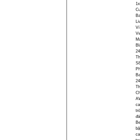
1x
Cu
Ba
Li
Ví
Vw
Ma
Bl
24
Th
S
Ph
Ba
24
Th
Ch
AW
ca
tr
đá
Be
bậ
ca