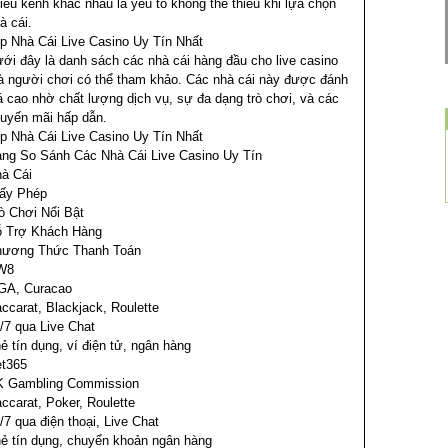
iều kênh khác nhau là yếu tố không thể thiếu khi lựa chọn
à cái.
p Nhà Cái Live Casino Uy Tín Nhất
ới đây là danh sách các nhà cái hàng đầu cho live casino
 người chơi có thể tham khảo. Các nhà cái này được đánh
á cao nhờ chất lượng dịch vụ, sự đa dạng trò chơi, và các
uyến mãi hấp dẫn.
p Nhà Cái Live Casino Uy Tín Nhất
ng So Sánh Các Nhà Cái Live Casino Uy Tín
à Cái
ấy Phép
ò Chơi Nổi Bật
 Trợ Khách Hàng
hương Thức Thanh Toán
W8
GA, Curacao
ccarat, Blackjack, Roulette
/7 qua Live Chat
ẻ tín dụng, ví điện tử, ngân hàng
t365
 Gambling Commission
ccarat, Poker, Roulette
/7 qua điện thoại, Live Chat
ẻ tín dụng, chuyển khoản ngân hàng