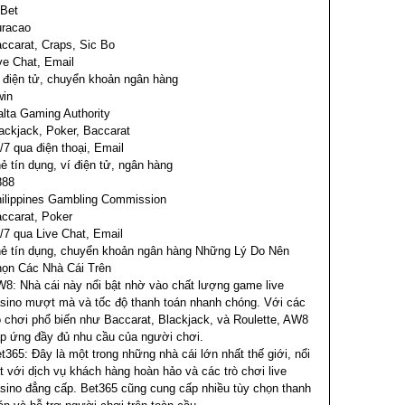
Bet
racao
ccarat, Craps, Sic Bo
ve Chat, Email
 điện tử, chuyển khoản ngân hàng
in
lta Gaming Authority
ackjack, Poker, Baccarat
/7 qua điện thoại, Email
ẻ tín dụng, ví điện tử, ngân hàng
888
ilippines Gambling Commission
ccarat, Poker
/7 qua Live Chat, Email
ẻ tín dụng, chuyển khoản ngân hàng
Những Lý Do Nên
ọn Các Nhà Cái Trên
8: Nhà cái này nổi bật nhờ vào chất lượng game live
sino mượt mà và tốc độ thanh toán nhanh chóng. Với các
ò chơi phổ biến như Baccarat, Blackjack, và Roulette, AW8
p ứng đầy đủ nhu cầu của người chơi.
t365: Đây là một trong những nhà cái lớn nhất thế giới, nổi
t với dịch vụ khách hàng hoàn hảo và các trò chơi live
sino đẳng cấp. Bet365 cũng cung cấp nhiều tùy chọn thanh