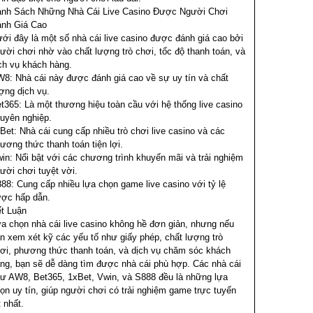
nh Sách Những Nhà Cái Live Casino Được Người Chơi
nh Giá Cao
ới đây là một số nhà cái live casino được đánh giá cao bởi
ười chơi nhờ vào chất lượng trò chơi, tốc độ thanh toán, và
ch vụ khách hàng.
8: Nhà cái này được đánh giá cao về sự uy tín và chất
ợng dịch vụ.
t365: Là một thương hiệu toàn cầu với hệ thống live casino
uyên nghiệp.
Bet: Nhà cái cung cấp nhiều trò chơi live casino và các
ương thức thanh toán tiện lợi.
in: Nổi bật với các chương trình khuyến mãi và trải nghiệm
ười chơi tuyệt vời.
88: Cung cấp nhiều lựa chọn game live casino với tỷ lệ
ợc hấp dẫn.
t Luận
a chọn nhà cái live casino không hề đơn giản, nhưng nếu
n xem xét kỹ các yếu tố như giấy phép, chất lượng trò
ơi, phương thức thanh toán, và dịch vụ chăm sóc khách
ng, bạn sẽ dễ dàng tìm được nhà cái phù hợp. Các nhà cái
ư AW8, Bet365, 1xBet, Vwin, và S888 đều là những lựa
ọn uy tín, giúp người chơi có trải nghiệm game trực tuyến
t nhất.