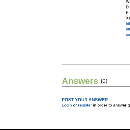
We
Đị
Ph
Xe
ht
ht
ca
Answers
(0)
POST YOUR ANSWER
Login
or
register
in order to answer q