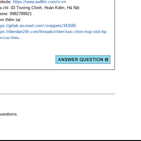
bsite:
https://www.aw8lm.com/vi-vn
a chỉ: 43 Trường Chinh, Hoàn Kiếm, Hà Nội
one: 0982789921
m thêm tại:
tps://gitlab.aicrowd.com/-/snippets/343585
tps://diendan24h.com/threads/chien-luoc-chon-may-slot-rtp-
o-cuc-hieu...
uestions.