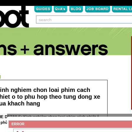
N
inh nghiem chon loai phim cach
hiet o to phu hop theo tung dong xe
ua khach hang
HE DETAILS:
Kinh nghiệm chọn loại phim cách nhiệt ô
 phù hợp theo từng dòng xe của khách hàng
ERROR