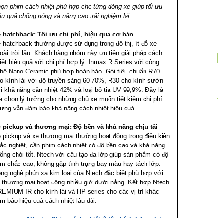
ọn phim cách nhiệt phù hợp cho từng dòng xe giúp tối ưu
ệu quả chống nóng và nâng cao trải nghiệm lái
 hatchback: Tối ưu chi phí, hiệu quả cơ bản
 hatchback thường được sử dụng trong đô thị, ít đỗ xe
oài trời lâu. Khách hàng nhóm này ưu tiên giải pháp cách
iệt hiệu quả với chi phí hợp lý. Inmax R Series với công
hệ Nano Ceramic phù hợp hoàn hảo. Gói tiêu chuẩn R70
o kính lái với độ truyền sáng 60-70%, R30 cho kính sườn
i khả năng cản nhiệt 42% và loại bỏ tia UV 99,9%. Đây là
a chọn lý tưởng cho những chủ xe muốn tiết kiệm chi phí
ưng vẫn đảm bảo khả năng cách nhiệt hiệu quả.
 pickup và thương mại: Độ bền và khả năng chịu tải
 pickup và xe thương mại thường hoạt động trong điều kiện
ắc nghiệt, cần phim cách nhiệt có độ bền cao và khả năng
ống chói tốt. Ntech với cấu tạo đa lớp giúp sản phẩm có độ
m chắc cao, không gặp tình trạng bay màu hay tách lớp.
ng nghệ phún xạ kim loại của Ntech đặc biệt phù hợp với
 thương mại hoạt động nhiều giờ dưới nắng. Kết hợp Ntech
EMIUM IR cho kính lái và HP series cho các vị trí khác
m bảo hiệu quả cách nhiệt lâu dài.