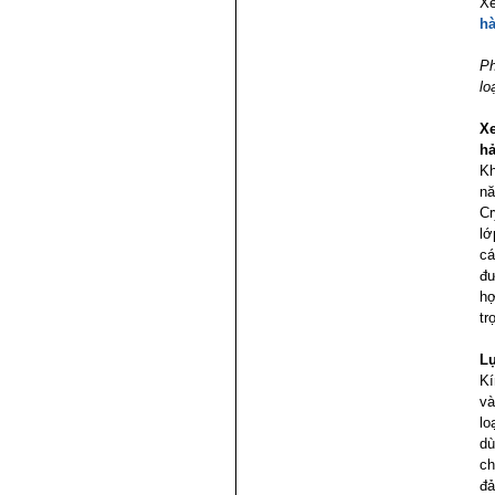
X
hà
Ph
lo
Xe
h
Kh
nă
Cr
lớ
cá
đư
hợ
tr
Lự
Kí
và
lo
dù
ch
đả