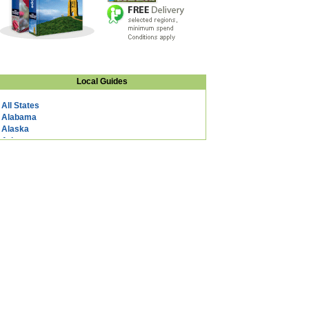
Local Guides
All States
Alabama
Alaska
Arizona
Arkansas
California
Colorado
Connecticut
DC
Delaware
Florida
Georgia
Hawaii
Idaho
Illinois
Indiana
Iowa
Kansas