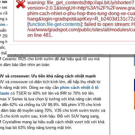
 sedan: Cân bằng hiệu quả và thẩm mỹ
warning: file_get_contents(http://api.bit.ly/shorten?
 sedan là dòng xe phổ biến nhất tại Việt Nam, phù hợp với
version=2.0.1&longUrl=http%3A%2F%2Fwww.gra
u cầu di chuyển hàng ngày và công việc. Khách hàng sử
phim-cach-nhiet-o-phu-hop-theo-tung-dong-xe-cu
hang&login=gradspot&apiKey=R_b2403d131c72
ng sedan thường ưu tiên sự cân bằng giữa hiệu quả
dán
[
function.file-get-contents
]: failed to open stream:
im cách nhiệt xe ô tô
và chi phí hợp lý. Ntech gói tiêu
/var/www/gradspot.com/public/sites/all/modules/c
uẩn với kính trước dùng PREMIUM IR 6585 và kính sườn
on line 481.
 25BK là lựa chọn tối ưu. Gói này mang lại khả năng chống
ng hiệu quả với công nghệ phún xạ kim loại tiên tiến từ Hàn
ốc. Đối với sedan cao cấp như Camry, Accord, khách hàng
 thể nâng cấp lên 3M Crystalline CR70 cho kính lái kết hợp
 Ceramic IR25 cho kính sườn để đạt hiệu quả tối ưu mà
n đảm bảo tầm nhìn an toàn.
V và crossover: Ưu tiên khả năng cách nhiệt mạnh
V và crossover có diện tích kính lớn, dễ hấp thụ nhiệt từ
h nắng mặt trời. Dòng xe này cần
phim cách nhiệt ô tô
Kauto
có TSER từ 60% trở lên và IRR từ 70% trở lên.
max V Series là lựa chọn lý tưởng với khả năng cản nhiệt
n đến 62% và chống tia UV 99,9%. Mã phim V70 cho kính
i đảm bảo độ truyền sáng 70%, V35 cho kính sườn trước và
5 cho kính sườn sau, kính hậu. Đối với SUV hạng sang,
 Crystalline mang lại hiệu suất cách nhiệt vượt trội với khả
ng loại bỏ 63% tổng năng lượng mặt trời.