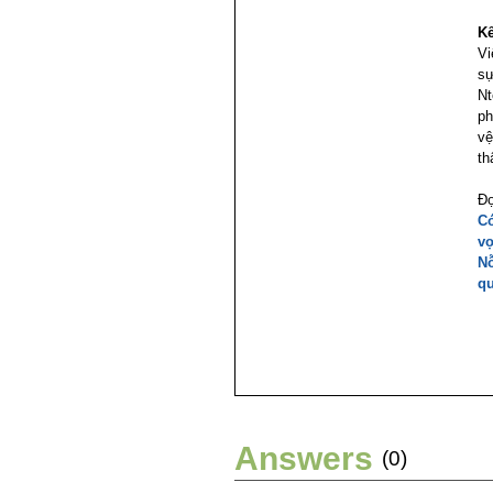
Kế
Vi
sự
Nt
ph
vệ
th
Đọ
Có
vọ
Nỗ
qu
Answers
(0)