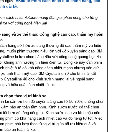
em ngay:
AKauto: Phim cách nhiệt ô tô chính hãng, bảo
nh dài lâu
im cách nhiệt AKauto mang đến giải pháp riêng cho từng
ại xe với công nghệ hiện đại
 sang và xe thể thao: Công nghệ cao cấp, thẩm mỹ hoàn
ảo
ách hàng sở hữu xe sang thường đề cao thẩm mỹ và hiệu
ng, muốn phim thương hiệu lớn với độ xuyên sáng cao. 3M
ystalline là lựa chọn hàng đầu với công nghệ quang học đa
p, không ảnh hưởng tín hiệu điện tử. Dòng xe này cần phim
ch nhiệt ô tô có khả năng cách nhiệt mạnh nhưng vẫn giữ
ợc tính thẩm mỹ cao. 3M Crystalline 70 cho kính lái kết
p Crystalline 40 cho kính sườn mang lại vẻ ngoài sang
ọng và hiệu quả cách nhiệt tối ưu.
a chọn theo vị trí kính xe
nh lái cần ưu tiên độ xuyên sáng cao từ 50-70%, chống chói
 đảm bảo an toàn tầm nhìn. Kính sườn trước có thể chọn
ại tối hơn để tăng riêng tư. Kính sườn sau và kính hậu nên
ng phim có khả năng cách nhiệt cao và độ riêng tư tốt. Việc
ọn phim phù hợp theo từng vị trí giúp tối ưu hiệu quả và
m bảo an toàn lái xe.