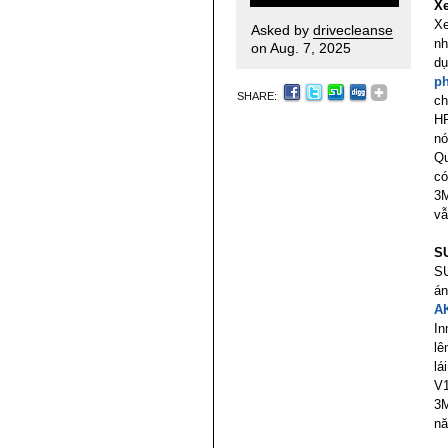
Xe
Xe
Asked by
drivecleanse
nh
on Aug. 7, 2025
dụ
ph
SHARE:
ch
HP
nó
Qu
có
3M
vẫ
SU
SU
án
A
In
lê
lá
V1
3M
nă