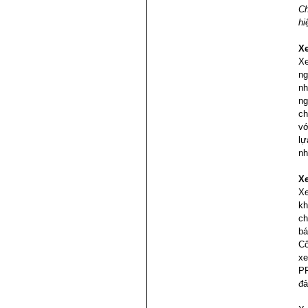
Ch
hi
Xe
Xe
ng
nh
ng
ch
vớ
lự
nh
Xe
Xe
kh
ch
bá
Cô
xe
PR
đả