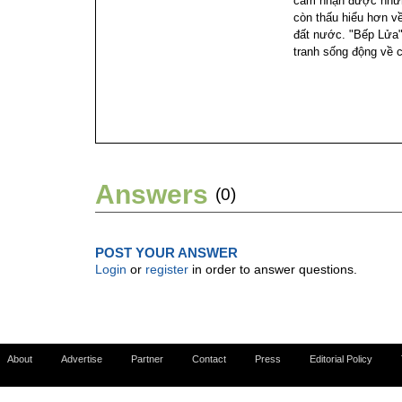
cảm nhận được nhữn
còn thấu hiểu hơn v
đất nước. "Bếp Lửa"
tranh sống động về 
Answers
(0)
POST YOUR ANSWER
Login
or
register
in order to answer questions.
About
Advertise
Partner
Contact
Press
Editorial Policy