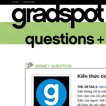
LOGIN
|
REGISTER
MONEY QUESTION
Kiến thức cơ
THE DETAILS:
kết 
Việt không chỉ là m
tình cảm mà còn phản
thần của người Việt
đã khéo léo gửi gắm