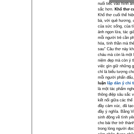
nuối tiếc vào hình ả
sắc hơn.
Khổ thơ c
Khổ thơ cuối thể hiệ
bà, với quê hương, 
của sức sống, của t
ảnh ngọn lửa, tác g
mỗi người trẻ cần ph
hóa, tinh thần mà thế
sau"
Câu thơ này kh
cháu mà còn là một 
niệm đẹp mà còn ý t
việc gìn giữ những g
chỉ là biểu tượng ch
mỗi người phấn đấu, 
luận
lập dàn ý chi t
là một tác phẩm ngh
thông điệp sâu sắc v
kết nối giữa các thế
đầy cảm xúc, đã tạo
đầy ý nghĩa. Bằng V
sinh động về tình yê
cho bài thơ trở thàn
trong lòng người đọc