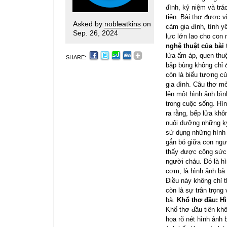
đình, kỷ niệm và trá
tiên. Bài thơ được vi
Asked by
nobleatkins
on
cảm gia đình, tình 
Sep. 26, 2024
lực lớn lao cho con 
nghệ thuật của bài 
lửa ấm áp, quen thu
SHARE:
bập bùng không chỉ 
còn là biểu tượng c
gia đình. Câu thơ m
lên một hình ảnh bìn
trong cuộc sống. Hì
ra rằng, bếp lửa khô
nuôi dưỡng những kỷ
sử dụng những hình 
gắn bó giữa con ngư
thấy được công sức
người cháu. Đó là h
cơm, là hình ảnh bà 
Điều này không chỉ 
còn là sự trân trọn
bà.
Khổ thơ đầu: Hì
Khổ thơ đầu tiên khô
họa rõ nét hình ảnh 