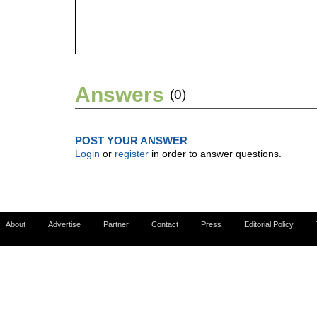
Answers
(0)
POST YOUR ANSWER
Login
or
register
in order to answer questions.
About
Advertise
Partner
Contact
Press
Editorial Policy