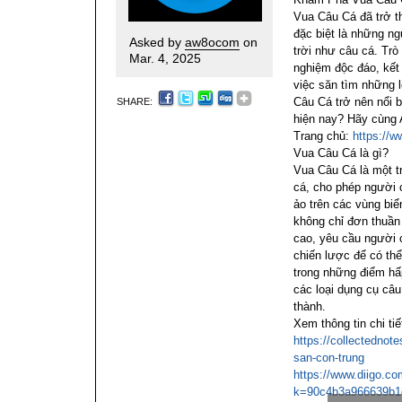
Vua Câu Cá đã trở t
đặc biệt là những ng
Asked by
aw8ocom
on
trời như câu cá. Trò
Mar. 4, 2025
nghiệm độc đáo, kết
việc săn tìm những l
Câu Cá trở nên nổi b
SHARE:
hiện nay? Hãy cùng A
Trang chủ:
https://
Vua Câu Cá là gì?
Vua Câu Cá là một t
cá, cho phép người 
ảo trên các vùng bi
không chỉ đơn thuần 
cao, yêu cầu người 
chiến lược để có th
trong những điểm hấp
các loại dụng cụ câ
thành.
Xem thông tin chi tiế
https://collectedno
san-con-trung
https://www.diigo.co
k=90c4b3a966639b1d