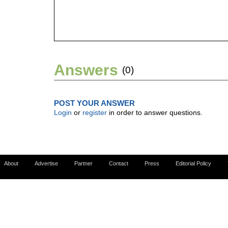
Answers
(0)
POST YOUR ANSWER
Login
or
register
in order to answer questions.
About
Advertise
Partner
Contact
Press
Editorial Policy