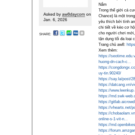
Nắm
Trong thế giới cá cư
Asked by
aw8daycom
on
Chance) là một tron
Jan. 6, 2026
yêu thích bởi tính a
chi tiết về kèo cơ hộ
cho người chơi mới,
SHARE:
tận dụng tối đa loại
Trang chủ aw8:
http
Xem thêm:
https://seotime.edu.v
huong-dn-cach-c...
https://congdongx.c
uy-tin.90240/
https://say.la/post/
https://datcang.vn/
https://www.leenkup
https://md.swk-web.
https://gitlab.aicro
https://vhearts.net/
https://chobaolam.v
online-s-1-vit-n...
https://md.openbik
https://forum.amzga