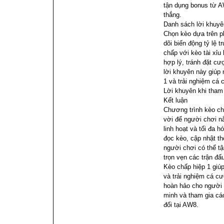
tận dụng bonus từ AW
thắng.
Danh sách lời khuyê
Chọn kèo dựa trên ph
dõi biến động tỷ lệ t
chấp với kèo tài xỉu
hợp lý, tránh đặt cư
lời khuyên này giúp 
1 và trải nghiệm cá 
Lời khuyên khi tham
Kết luận
Chương trình kèo ch
vời để người chơi n
linh hoạt và tối đa
đọc kèo, cập nhật th
người chơi có thể tậ
trọn vẹn các trận đấu
Kèo chấp hiệp 1 giúp
và trải nghiệm cá c
hoàn hảo cho người 
minh và tham gia các
đối tại AW8.