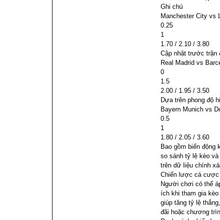
Ghi chú
Manchester City vs L
0.25
1
1.70 / 2.10 / 3.80
Cập nhật trước trận
Real Madrid vs Barc
0
1.5
2.00 / 1.95 / 3.50
Dựa trên phong độ h
Bayern Munich vs D
0.5
1
1.80 / 2.05 / 3.60
Bao gồm biến động k
so sánh tỷ lệ kèo v
trên dữ liệu chính x
Chiến lược cá cược 
Người chơi có thể áp
ích khi tham gia kèo
giúp tăng tỷ lệ thắn
đãi hoặc chương trìn