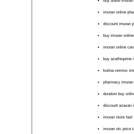
buy brand imuran
imuran online pha
discount imuran pi
buy imuran online 
imuran online ca
buy azathioprine 
kutina vermox im
pharmacy imuran i
duration buy onli
discount azasan 
imuran store fast 
imuran otc price t