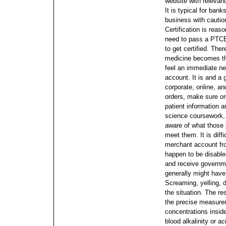
website with relevan
It is typical for ban
business with caution 
Certification is reas
need to pass a PTCB
to get certified. The
medicine becomes th
feel an immediate n
account. It is and a 
corporate, online, an
orders, make sure or
patient information 
science coursework,
aware of what those 
meet them. It is diff
merchant account fr
happen to be disabl
and receive governme
generally might have
Screaming, yelling, 
the situation. The res
the precise measure
concentrations insid
blood alkalinity or ac