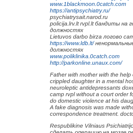
www.1blackmoon.0catch.com
https://antipsychiatry.ru/
psychiatrysait.narod.ru
policija.lrv.lt rvpl.lt бандиты 
должностях
Lietuvos darbo birza логово с
https://www.ldb.lt/
ненормальные
должностях
www.poliklinika.0catch.com
http://parkonline.unaux.com/
Father with mother with the help 
crippled daughter in a mental ho
neuroleptic antidepressants doxe
camp rvpl without a court order fo
do domestic violence at his daug
A fake diagnosis was made witho
correspondence treatment. doctor
Respublikine Vilniaus Psichiatr
сделать операцию на мозге ре