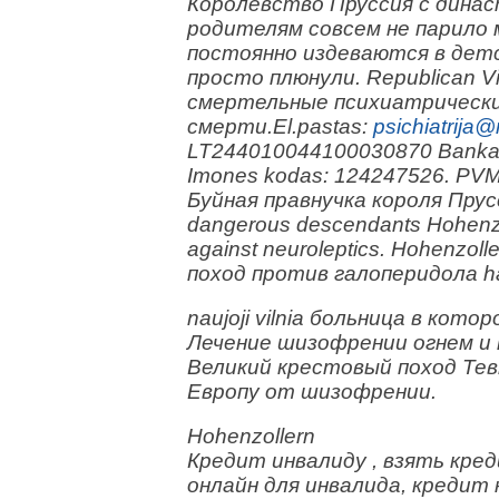
Королевство Пруссия с динас
родителям совсем не парило 
постоянно издеваются в детс
просто плюнули. Republican Viln
смертельные психиатрическ
смерти.El.pastas:
psichiatrija@r
LT244010044100030870 Bankas:
Imones kodas: 124247526. PVM
Буйная правнучка короля Прусс
dangerous descendants Hohenzo
against neuroleptics. Hohenzol
поход против галоперидола hal
naujoji vilnia больница в кото
Лечение шизофрении огнем и 
Великий крестовый поход Тев
Европу от шизофрении.
Hohenzollern
Кредит инвалиду , взять кре
онлайн для инвалида, кредит