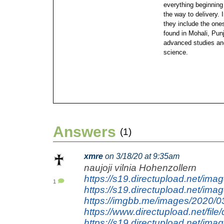
everything beginning
the way to delivery. 
they include the ones
found in Mohali, Pun
advanced studies an
science.
Answers
(1)
xmre
on 3/18/20 at 9:35am
naujoji vilnia Hohenzollern
https://s19.directupload.net/ima
1
https://s19.directupload.net/im
https://imgbb.me/images/2020/0
https://www.directupload.net/fi
https://s19.directupload.net/im