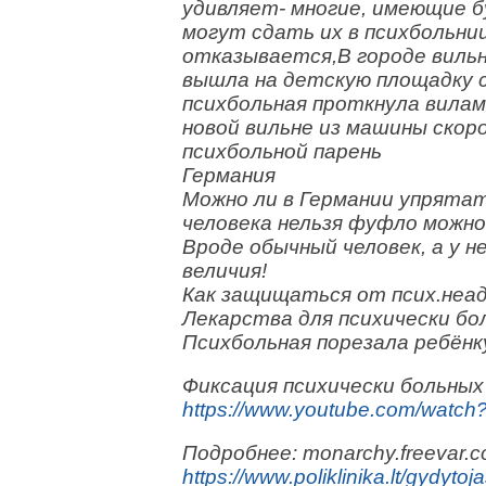
удивляет- многие, имеющие б
могут сдать их в психбольниц
отказывается,В городе виль
вышла на детскую площадку 
психбольная проткнула вилам
новой вильне из машины скор
психбольной парень
Германия
Можно ли в Германии упрятат
человека нельзя фуфло можно
Вроде обычный человек, а у 
величия!
Как защищаться от псих.неа
Лекарства для психически бо
Психбольная порезала ребёнк
Фиксация психически больны
https://www.youtube.com/watch
Подробнее: monarchy.freevar.
https://www.poliklinika.lt/gydytoj