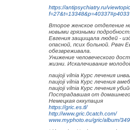
https://antipsychiatry.ru/viewtop
f=27&t=13348&p=40337#p4033
Второе женское отделение н
новыми грязными подробностя
Евгения защищала людей - из
опасной, псих больной. Рвач 
обезвреживала.
Унижение человеческого дос
жизни. Искалечивание молодо
naujoji vilnia Курс лечения инва
naujoji vilnia Курс лечения амеб
naujoji vilnia Курс лечения уби
Пострадавшая от домашнего 
Немецкая оккупация
https://gric.es.tl/
http://www.gric.0catch.com/
www.myphoto.eu/gric/album/349