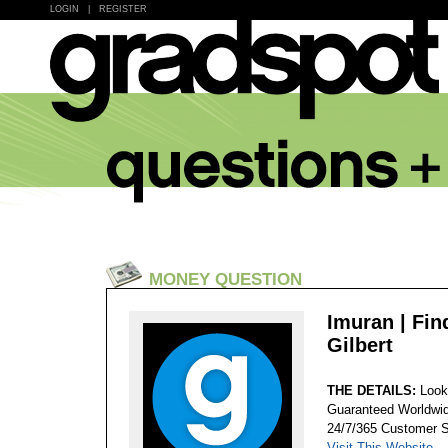
LOGIN
|
REGISTER
MONEY QUESTION
Imuran | Fin
Gilbert
THE DETAILS:
Look
Guaranteed Worldwid
24/7/365 Customer S
Visit This Website...