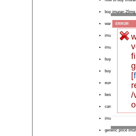
buy imuran 25mg t
want to buy imur
ERROR
w
imuran cost table
v
imuran 50mg aza
f
buy imuran with n
g
buy imuran ach o
[
europe imuran bu
r
/
best buy imuran 
o
can i buy imuran
imuran lowest pri
generic price imu