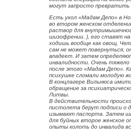
могут запросто превратить п
Есть укол «Мадам Депо» в Но
во втором женском отделени
раствор для внутримышечног
шизофрении. ), его ставят на
ходишь вообще как овощ. Чел
сам не может повернуться, он
владеет. И затем определяю
инвалидности. Очень тяжело
после этого «Мадам Депо». Ка
психушке сломали молодую жи
В концлагере Вильнюса имит
обращение за психиатрическ
Литвы.
В действительности происхо
пистолета берут подписи о д
изымают паспорта. Затем ш
для буйных второе женское о
опыты колоть до инвалида вс