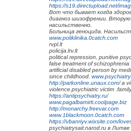
https://s19.directupload.net/i
Вот что бывает когда здоро
диагноз шизофрении. Вторую
насильственно.
Больница геноцида. Насильств
www.poliklinika.0catch.com
rvpl.lt
policija.lrv.lt
political repression, punitive psych
false treatment of schizophrenia
artificial disabled person by medi
since childhood.
www.psychiatry
http://parkonline.unaux.com/
a vi
violence.psychiatric victim .famil
https://antipsychiatry.ru/
www.pagalbamirti.coolpage.biz
http://monarchy.freevar.com
www.1blackmoon.0catch.com
https://vbanriyv.wixsite.com/lov
psychiatrysait.narod.ru в Литв