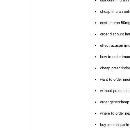
discount imuran 
cheap imuran onl
cost imuran 50mg 
order discount im
effect azasan imu
how to order imur
cheap prescriptio
want to order imu
without prescript
order genercheap 
where to order ne
buy imuran jcb fr