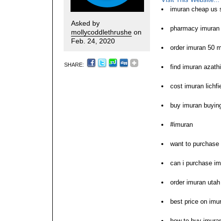
imuran cheap us s
Asked by
pharmacy imuran 
mollycoddlethrushe
on
Feb. 24, 2020
order imuran 50 
SHARE:
find imuran azathi
cost imuran lichfi
buy imuran buying
#imuran
want to purchase
can i purchase i
order imuran utah
best price on imu
how to buy imura