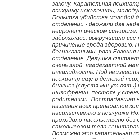
закону. Карательная психиат
психушку искалечить, молоду
Попытка убийства молодой д
отделении - держали две нед
нейролептическом синдроме: 
задыхалась, выкручивало все
причинение вреда здоровью. 
безнаказаными, рвач Евгения 
отделение. Девушка считаетс
очень злой, неадекватной ма
инвалидность. Под неизвест
психиатр еще в детской пси
диагноз (спустя минут пять)
шизофрении, постояв у стенк
родителями. Пострадавшая не
названия всех препаратов к
насильственно в психушке Но
проходило насильствено без 
самовывозом тела санитарам
Возможно это карательная п