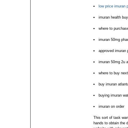
low price imuran
imuran health buy
where to purchas
imuran 50mg phar
approved imuran 
imuran 50mg 2u a
where to buy nex
buy imuran atlant
buying imuran wat
imuran on order
This sort of task wan
hands to obtain the d