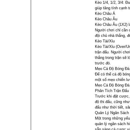
Kèo 1/4, 1/2, 3/4: 
giúp tăng tính cạnh t
Kèo Châu Á
Kèo Châu Âu
Kèo Châu Âu (1X2) là
Người chơi chỉ cần c
đội chủ nhà thắng, đ
Kèo Tài/Xỉu
Kèo Tài/Xỉu (Over/Un
trận đấu. Người chơ
thắng trong trận sẽ
trước đó.
Mẹo Cá Độ Bóng Đá
Để có thể cá độ bón
một số mẹo chiến lư
Mẹo Cá Độ Bóng Đá
Phân Tích Trận Đấu
Trước khi đặt cược,
độ thi đấu, cũng nh
đấu như thời tiết, sâ
Quản Lý Ngân Sách
Một trong những yếu 
quản lý ngân sách hi
sẵn sàng cá cược v