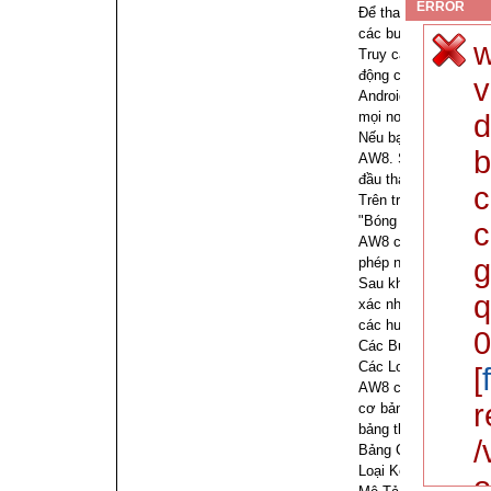
ERROR
Để tham gia cá độ b
các bước sau:
w
Truy cập trang web c
động của bạn. Hệ th
Android và iOS, giú
mọi nơi.
Nếu bạn chưa có tài
AW8. Sau khi hoàn t
đầu tham gia cá độ.
Trên trang chủ, chọ
"Bóng đá" để tìm cá
AW8 cung cấp nhiều 
phép người chơi chọ
Sau khi chọn kèo cư
xác nhận thông tin.
các hướng dẫn chi ti
0
Các Bước Cá Độ Bó
Các Loại Kèo Cược 
[
AW8 cung cấp rất nh
r
cơ bản như kèo Châu
bảng thông tin chi t
/
Bảng Các Loại Kèo
Loại Kèo
o