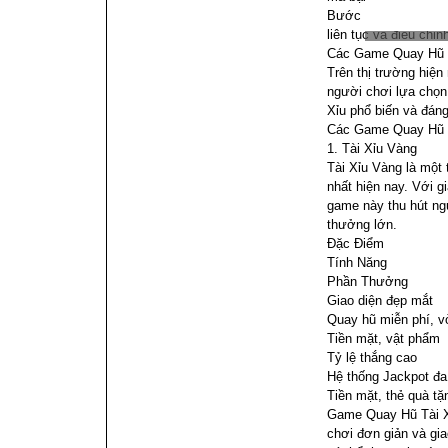
Bước 4: Quay lại và
liên tục và điều chỉ
Các Game Quay Hũ T
Trên thị trường hiện
người chơi lựa chọn
Xỉu phổ biến và đáng
Các Game Quay Hũ T
1. Tài Xỉu Vàng
Tài Xỉu Vàng là một 
nhất hiện nay. Với g
game này thu hút ng
thưởng lớn.
Đặc Điểm
Tính Năng
Phần Thưởng
Giao diện đẹp mắt
Quay hũ miễn phí, v
Tiền mặt, vật phẩm
Tỷ lệ thắng cao
Hệ thống Jackpot đa
Tiền mặt, thẻ quà tặ
Game Quay Hũ Tài Xỉ
chơi đơn giản và gia