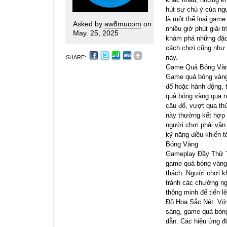
hút sự chú ý của ng
là một thể loại gam
Asked by
aw8mucom
on
nhiều giờ phút giải t
May. 25, 2025
khám phá những đặc
cách chơi cũng như l
này.
SHARE:
Game Quả Bóng Vàn
Game quả bóng vàng l
đố hoặc hành động, 
quả bóng vàng qua n
câu đố, vượt qua th
này thường kết hợp gi
người chơi phải vận
kỹ năng điều khiển tố
Bóng Vàng
Gameplay Đầy Thử T
game quả bóng vàng 
thách. Người chơi k
tránh các chướng ng
thông minh để tiến l
Đồ Họa Sắc Nét: Với
sáng, game quả bóng
dẫn. Các hiệu ứng đ