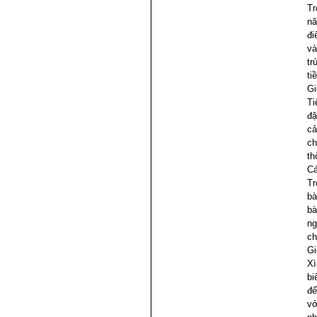
Tr
nă
đi
và
tr
ti
Gi
Ti
đặ
cả
ch
th
Cá
Tr
bà
bà
ng
ch
Gi
Xì
bi
đế
vớ