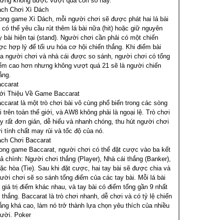
ưng không được vượt quá con số này.
ch Chơi Xì Dách
ong game Xì Dách, mỗi người chơi sẽ được phát hai lá bài
 có thể yêu cầu rút thêm lá bài nữa (hit) hoặc giữ nguyên
y bài hiện tại (stand). Người chơi cần phải có một chiến
ợc hợp lý để tối ưu hóa cơ hội chiến thắng. Khi điểm bài
a người chơi và nhà cái được so sánh, người chơi có tổng
ểm cao hơn nhưng không vượt quá 21 sẽ là người chiến
ắng.
ccarat
ới Thiệu Về Game Baccarat
ccarat là một trò chơi bài vô cùng phổ biến trong các sòng
i trên toàn thế giới, và AW8 không phải là ngoại lệ. Trò chơi
y rất đơn giản, dễ hiểu và nhanh chóng, thu hút người chơi
i tính chất may rủi và tốc độ của nó.
ch Chơi Baccarat
ong game Baccarat, người chơi có thể đặt cược vào ba kết
ả chính: Người chơi thắng (Player), Nhà cái thắng (Banker),
ặc hòa (Tie). Sau khi đặt cược, hai tay bài sẽ được chia và
ười chơi sẽ so sánh tổng điểm của các tay bài. Mỗi lá bài
 giá trị điểm khác nhau, và tay bài có điểm tổng gần 9 nhất
 thắng. Baccarat là trò chơi nhanh, dễ chơi và có tỷ lệ chiến
ắng khá cao, làm nó trở thành lựa chọn yêu thích của nhiều
ười.
Poker