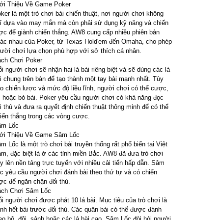
ới Thiệu Về Game Poker
ker là một trò chơi bài chiến thuật, nơi người chơi không
ỉ dựa vào may mắn mà còn phải sử dụng kỹ năng và chiến
ợc để giành chiến thắng. AW8 cung cấp nhiều phiên bản
ác nhau của Poker, từ Texas Hold'em đến Omaha, cho phép
ười chơi lựa chọn phù hợp với sở thích cá nhân.
ch Chơi Poker
i người chơi sẽ nhận hai lá bài riêng biệt và sẽ dùng các lá
i chung trên bàn để tạo thành một tay bài mạnh nhất. Tùy
o chiến lược và mức độ liều lĩnh, người chơi có thể cược,
, hoặc bỏ bài. Poker yêu cầu người chơi có khả năng đọc
i thủ và đưa ra quyết định chiến thuật thông minh để có thể
iến thắng trong các vòng cược.
âm Lốc
ới Thiệu Về Game Sâm Lốc
m Lốc là một trò chơi bài truyền thống rất phổ biến tại Việt
m, đặc biệt là ở các tỉnh miền Bắc. AW8 đã đưa trò chơi
y lên nền tảng trực tuyến với nhiều cải tiến hấp dẫn. Sâm
c yêu cầu người chơi đánh bài theo thứ tự và có chiến
ợc để ngăn chặn đối thủ.
ch Chơi Sâm Lốc
i người chơi được phát 10 lá bài. Mục tiêu của trò chơi là
nh hết bài trước đối thủ. Các quân bài có thể được đánh
eo bộ, đôi, sảnh hoặc các lá bài cao. Sâm Lốc đòi hỏi người