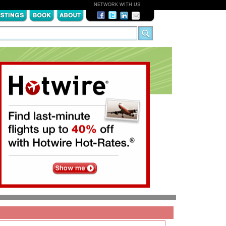
NETWORK WITH US