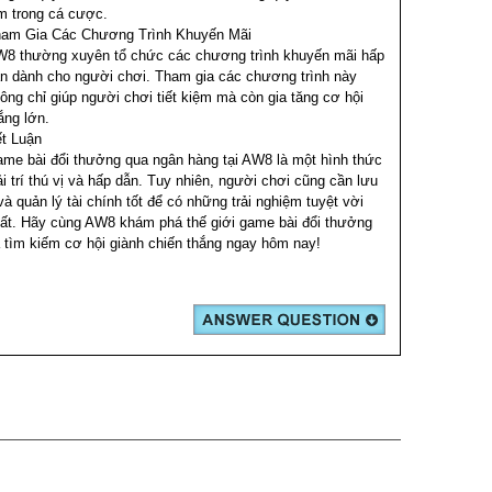
m trong cá cược.
am Gia Các Chương Trình Khuyến Mãi
8 thường xuyên tổ chức các chương trình khuyến mãi hấp
n dành cho người chơi. Tham gia các chương trình này
ông chỉ giúp người chơi tiết kiệm mà còn gia tăng cơ hội
ắng lớn.
t Luận
me bài đổi thưởng qua ngân hàng tại AW8 là một hình thức
ải trí thú vị và hấp dẫn. Tuy nhiên, người chơi cũng cần lưu
và quản lý tài chính tốt để có những trải nghiệm tuyệt vời
ất. Hãy cùng AW8 khám phá thế giới game bài đổi thưởng
 tìm kiếm cơ hội giành chiến thắng ngay hôm nay!