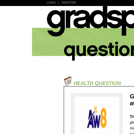
LOGIN
|
REGISTER
HEALTH QUESTION
G
a
T
ph
mộ
cư