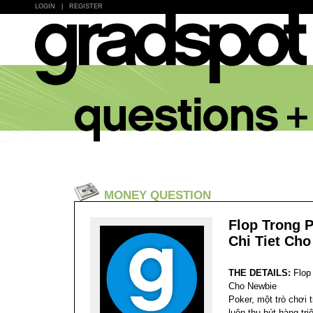
LOGIN
|
REGISTER
MONEY QUESTION
Flop Trong 
Chi Tiet Ch
THE DETAILS:
Flop
Cho Newbie
Poker, một trò chơi 
luôn thu hút hàng tri