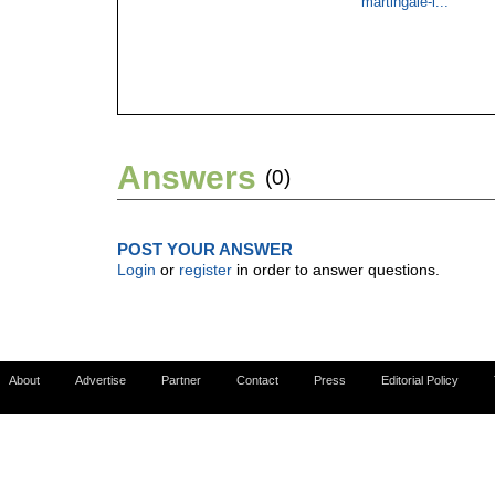
martingale-l...
Answers
(0)
POST YOUR ANSWER
Login
or
register
in order to answer questions.
About
Advertise
Partner
Contact
Press
Editorial Policy