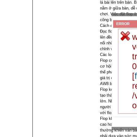
lá bài lên trên bàn. B
nằm ở giữa bàn, dễ 
chơi. Việc đặt flop 
công bằng và minh b
ERROR
Cách đọc flop cho n
Đọc flop giống như v
w
lên đều mang một thô
nối những thông điệ
v
chỉnh về ván bài.
Cá
t
Các loại flop cơ bản
Flop có rất nhiều lo
0
cơ hội và thách thứ
thể phân loại flop dự
[
giá trị của các lá bà
r
AW8 bao gồm:
Flop kết hợp: Là nhữ
/
tạo thành các bộ như
lớn. Những flop này
o
người chơi, đặc biệt 
với flop.
Flop khô: Là những fl
cao hoặc có khả năn
thường khiến ván bà
phải dựa vào sức mạ