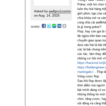
Poker, một trò chơi 
luôn thu hút hàng tri
Asked by
aw8pro1comm
giới phức tạp của cá
on Aug. 14, 2025
chìa khóa mở ra cán
cùng nhà cái aw8khám
là gì trong poker?
SHARE:
Flop, hay còn gọi là 
lật ngửa trên bàn s
chuyển giao quan trọ
dựa vào hai lá bài r
các lá bài chung trê
xúc tác, làm thay đổ
những cơ hội mới ch
https://hackmd.io/
https://fieldenginee
martingale-l...
Flop l
Vòng cược flop
Sau khi flop được lậ
thời điểm mà người 
bài mình đang có so 
những thông tin mới 
chơi, tăng cược, ha
sôi động và căng th