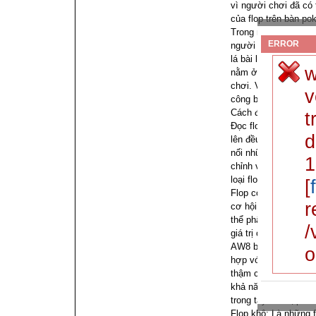
vì người chơi đã có 
của flop trên bàn po
Trong một ván bài pok
ERROR
người chơi được chia
lá bài lên trên bàn. B
w
nằm ở giữa bàn, dễ 
chơi. Việc đặt flop 
v
công bằng và minh b
Cách đọc flop cho n
t
Đọc flop giống như v
d
lên đều mang một thô
nối những thông điệ
1
chỉnh về ván bài.
Cá
loại flop cơ bản tại 
[
Flop có rất nhiều lo
r
cơ hội và thách thứ
thể phân loại flop dự
/
giá trị của các lá bà
AW8 bao gồm:
Flop 
o
hợp với nhau để tạo
thậm chí là sảnh lớ
khả năng cho người c
trong tay kết hợp với
Flop khô: Là những fl