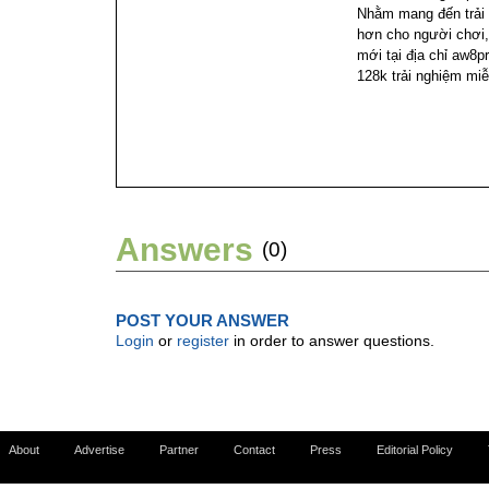
Nhằm mang đến trải 
hơn cho người chơi,
mới tại địa chỉ aw8p
128k trải nghiệm mi
Answers
(0)
POST YOUR ANSWER
Login
or
register
in order to answer questions.
About
Advertise
Partner
Contact
Press
Editorial Policy