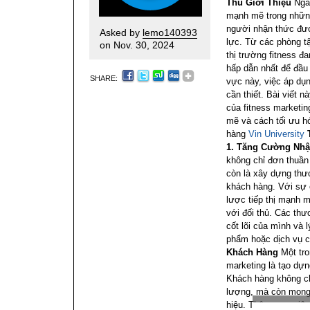
Thu
Giới Thiệu
Ngà
mạnh mẽ trong nhữn
người nhận thức đượ
Asked by
lemo140393
lực. Từ các phòng t
on Nov. 30, 2024
thị trường fitness đ
hấp dẫn nhất để đầu 
SHARE:
vực này, việc áp dụn
cần thiết. Bài viết 
của fitness marketi
mẽ và cách tối ưu hó
hàng
Vin University
1. Tăng Cường Nh
không chỉ đơn thuần
còn là xây dựng thư
khách hàng. Với sự 
lược tiếp thị mạnh m
với đối thủ. Các thươ
cốt lõi của mình và
phẩm hoặc dịch vụ c
Khách Hàng
Một tro
marketing là tạo dự
Khách hàng không ch
lượng, mà còn mong 
hiệu. Thông qua việ