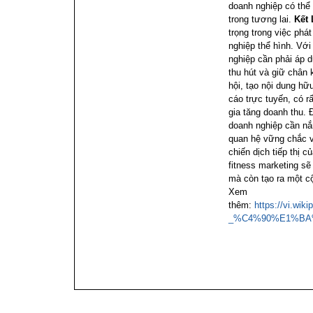
doanh nghiệp có thể
trong tương lai.
Kết
trọng trong việc phá
nghiệp thể hình. Vớ
nghiệp cần phải áp d
thu hút và giữ chân
hội, tạo nội dung hữ
cáo trực tuyến, có r
gia tăng doanh thu.
doanh nghiệp cần nắ
quan hệ vững chắc v
chiến dịch tiếp thị 
fitness marketing sẽ
mà còn tạo ra một c
Xem
thêm:
https://vi.w
_%C4%90%E1%BA%