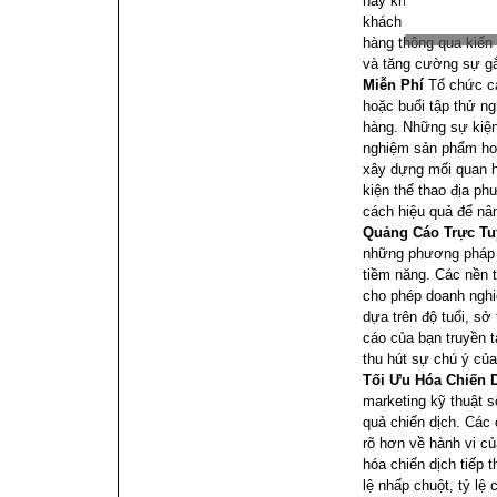
này không chỉ giúp 
khách hàng hiện tại.
hàng thông qua kiến 
và tăng cường sự gắ
Miễn Phí
Tổ chức cá
hoặc buổi tập thử ng
hàng. Những sự kiện
nghiệm sản phẩm hoặ
xây dựng mối quan h
kiện thể thao địa ph
cách hiệu quả để nâ
Quảng Cáo Trực Tu
những phương pháp h
tiềm năng. Các nền
cho phép doanh nghi
dựa trên độ tuổi, sở 
cáo của bạn truyền t
thu hút sự chú ý củ
Tối Ưu Hóa Chiến 
marketing kỹ thuật s
quả chiến dịch. Các 
rõ hơn về hành vi củ
hóa chiến dịch tiếp 
lệ nhấp chuột, tỷ lệ