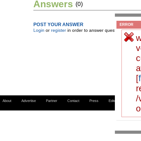
Answers
(0)
POST YOUR ANSWER
ERROR
Login
or
register
in order to answer questions.
w
v
c
a
[
r
/
About
Advertise
Partner
Contact
Press
Editorial Policy
o