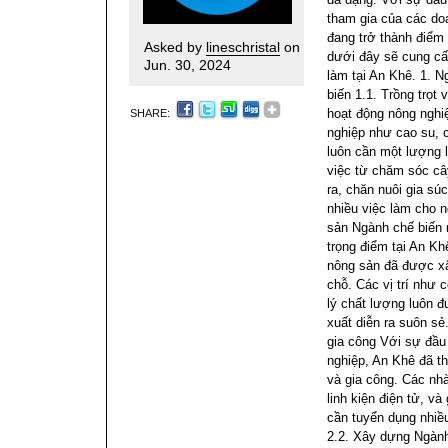
tham gia của các do
đang trở thành điểm 
Asked by
lineschristal
on
dưới đây sẽ cung cấ
Jun. 30, 2024
làm tại An Khê.
1. N
biến
1.1. Trồng trọt 
hoạt động nông nghiệ
SHARE:
nghiệp như cao su, cà
luôn cần một lượng 
việc từ chăm sóc câ
ra, chăn nuôi gia sú
nhiều việc làm cho 
sản
Ngành chế biến 
trọng điểm tại An K
nông sản đã được xâ
chỗ. Các vị trí như 
lý chất lượng luôn 
xuất diễn ra suôn sẻ
gia công
Với sự đầu
nghiệp, An Khê đã t
và gia công. Các nh
linh kiện điện tử, v
cần tuyển dụng nhiều
2.2. Xây dựng
Ngành