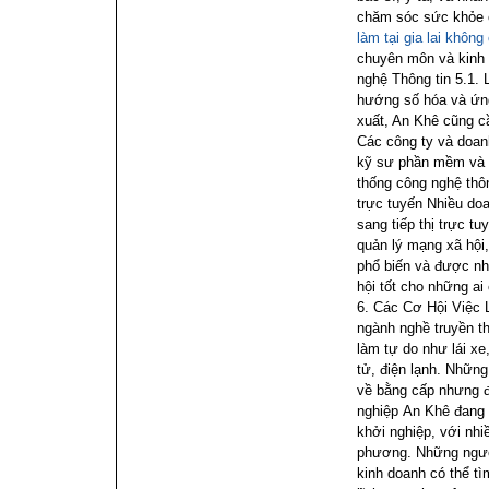
chăm sóc sức khỏe 
làm tại gia lai khôn
chuyên môn và kinh 
nghệ Thông tin
5.1. 
hướng số hóa và ứng
xuất, An Khê cũng c
Các công ty và doanh
kỹ sư phần mềm và n
thống công nghệ thôn
trực tuyến
Nhiều do
sang tiếp thị trực t
quản lý mạng xã hội, 
phổ biến và được nh
hội tốt cho những ai
6. Các Cơ Hội Việc
ngành nghề truyền t
làm tự do như lái xe
tử, điện lạnh. Nhữn
về bằng cấp nhưng đ
nghiệp
An Khê đang t
khởi nghiệp, với nhi
phương. Những người
kinh doanh có thể tì