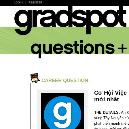
LOGIN
|
REGISTER
CAREER QUESTION
Cơ Hội Việc 
mới nhất
THE DETAILS:
An K
vùng Tây Nguyên của
phát triển mạnh mẽ 
đa dạng. Với sự đầu