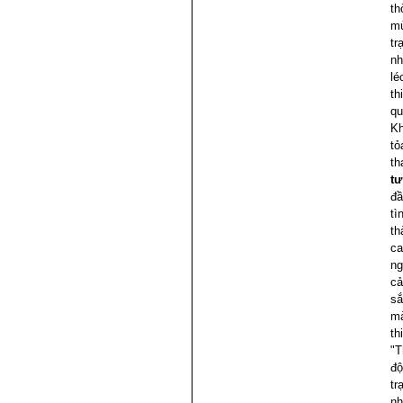
th
mù
tr
nh
lé
th
qu
Kh
tỏ
th
tư
đầ
tì
th
ca
ng
cả
sắ
mà
th
"T
độ
tr
nh