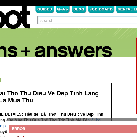
N
ai Tho Thu Dieu Ve Dep Tinh Lang
ua Mua Thu
HE DETAILS:
Tiêu đề: Bài Thơ "Thu Điếu": Vẻ Đẹp Tĩnh
ng của Mùa Thu Qua Thể Thơ Trữ Tình
Mô Tả
viết bài
n phân tích bài thơ thu điếu
Bài thơ "Thu Điếu" của Nguyễn
ERROR
uyến là một trong những tác phẩm tiêu biểu của thể thơ trữ