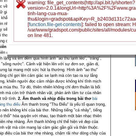
nh Việt Nam, mang đến cho người đọc những cảm nhận sâu
warning: file_get_contents(http://api.bit.ly/shorten?
c về vẻ đẹp của mùa thu và tâm trạng con người. Với ngôn
version=2.0.1&longUrl=http%3A%2F%2Fwww.grad
ữ giản dị, hình ảnh tinh tế và âm thanh nhẹ nhàng, bài thơ
tinh-lang-cua-mua-
 khắc họa một bức tranh mùa thu sống động, đồng thời thể
thu&login=gradspot&apiKey=R_b2403d131c72aa
ện những nỗi niềm trăn trở trong tâm hồn tác giả. Bài viết
[
function.file-get-contents
]: failed to open stream:
y sẽ phân tích nội dung, nghệ thuật và giá trị tư tưởng của
/var/www/gradspot.com/public/sites/all/modules/c
i thơ, từ đó làm nổi bật sự kết hợp giữa thiên nhiên và tâm
on line 481.
ạng con người.
Phân Tích Nội Dung
1. Hình ảnh thiên
iên mùa thu
Bài thơ "Thu Điếu" mở ra với hình ảnh thiên
iên đặc trưng của mùa thu. Không gian được mô tả với sự
nh lặng và êm đềm qua hình ảnh "ao thu lạnh lẽo", "trăng",
 "sông nước". Cảnh vật hiện lên với sự đơn sơ, giản dị,
ưng lại mang một sức hút lạ thường. Hình ảnh "ao thu"
ông chỉ gợi lên cảm giác se lạnh mà còn tạo ra sự lắng
ng, khiến người đọc cảm nhận được không khí tĩnh mịch
a mùa thu. Từ đó, thiên nhiên không chỉ đơn thuần là bối
nh mà còn trở thành nhân vật, phản ánh tâm tư của nhân
t trữ tình.
2. Âm thanh và nhịp điệu trong bài thơ
bài
ảng thu điếu
Âm thanh trong "Thu Điếu" là yếu tố quan trọng,
o nên không khí của bài thơ. Những tiếng "cá nhảy", tiếng
ió thổi" hòa quyện với nhau, tạo thành một bản nhạc thiên
iên nhẹ nhàng. Âm thanh không chỉ thể hiện vẻ đẹp của
nh vật mà còn mang lại cảm giác gần gũi và thân thuộc.
ịp điệu của bài thơ nhẹ nhàng, chậm rãi như dòng chảy của