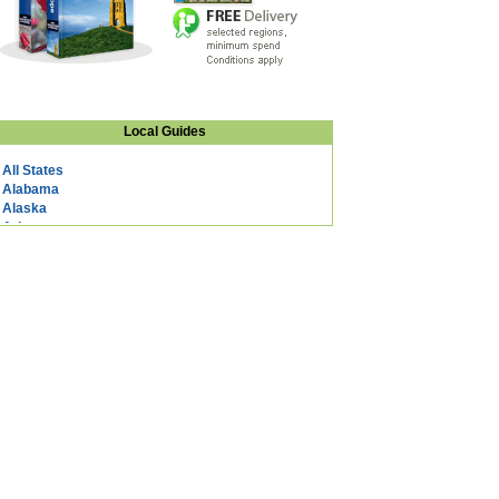
Local Guides
All States
Alabama
Alaska
Arizona
Arkansas
California
Colorado
Connecticut
DC
Delaware
Florida
Georgia
Hawaii
Idaho
Illinois
Indiana
Iowa
Kansas