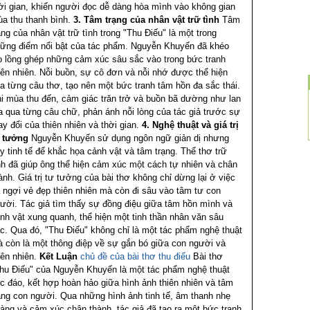
ời gian, khiến người đọc dễ dàng hòa mình vào không gian
a thu thanh bình.
3. Tâm trạng của nhân vật trữ tình
Tâm
ạng của nhân vật trữ tình trong "Thu Điếu" là một trong
ững điểm nổi bật của tác phẩm. Nguyễn Khuyến đã khéo
o lồng ghép những cảm xúc sâu sắc vào trong bức tranh
iên nhiên. Nỗi buồn, sự cô đơn và nỗi nhớ được thể hiện
a từng câu thơ, tạo nên một bức tranh tâm hồn đa sắc thái.
i mùa thu đến, cảm giác trăn trở và buồn bã dường như lan
a qua từng câu chữ, phản ánh nỗi lòng của tác giả trước sự
ay đổi của thiên nhiên và thời gian.
4. Nghệ thuật và giá trị
 tưởng
Nguyễn Khuyến sử dụng ngôn ngữ giản dị nhưng
y tinh tế để khắc họa cảnh vật và tâm trạng. Thể thơ trữ
nh đã giúp ông thể hiện cảm xúc một cách tự nhiên và chân
ành. Giá trị tư tưởng của bài thơ không chỉ dừng lại ở việc
 ngợi vẻ đẹp thiên nhiên mà còn đi sâu vào tâm tư con
ười. Tác giả tìm thấy sự đồng điệu giữa tâm hồn mình và
nh vật xung quanh, thể hiện một tinh thần nhân văn sâu
c. Qua đó, "Thu Điếu" không chỉ là một tác phẩm nghệ thuật
 còn là một thông điệp về sự gắn bó giữa con người và
iên nhiên.
Kết Luận
chủ đề của bài thơ thu điếu
Bài thơ
hu Điếu" của Nguyễn Khuyến là một tác phẩm nghệ thuật
c đáo, kết hợp hoàn hảo giữa hình ảnh thiên nhiên và tâm
ạng con người. Qua những hình ảnh tinh tế, âm thanh nhẹ
àng và cảm xúc chân thành, tác giả đã tạo ra một bức tranh