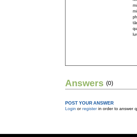
mù
mộ
ph
tâ
qu
lư
Answers
(0)
POST YOUR ANSWER
Login
or
register
in order to answer q