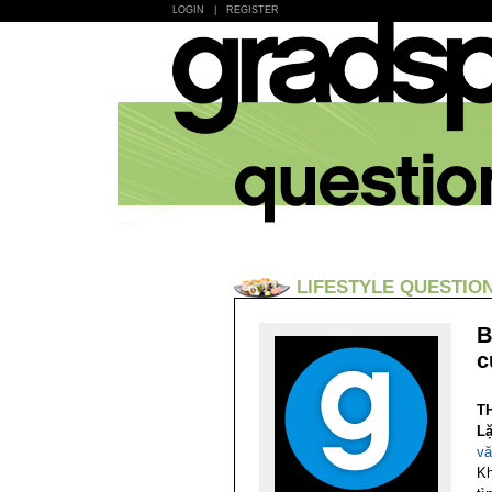
LOGIN
|
REGISTER
LIFESTYLE QUESTIO
B
c
T
Lặ
vă
Kh