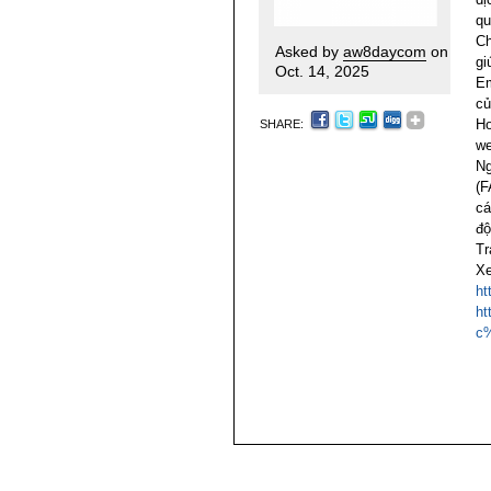
qu
Ch
Asked by
aw8daycom
on
gi
Oct. 14, 2025
Em
củ
Ho
SHARE:
we
Ng
(F
cá
độ
Tr
X
ht
h
c