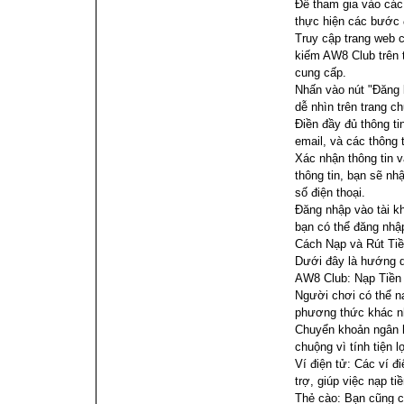
Để tham gia vào các
thực hiện các bước 
Truy cập trang web 
kiếm AW8 Club trên 
cung cấp.
Nhấn vào nút "Đăng 
dễ nhìn trên trang ch
Điền đầy đủ thông ti
email, và các thông 
Xác nhận thông tin v
thông tin, bạn sẽ n
số điện thoại.
Đăng nhập vào tài k
bạn có thể đăng nhập
Cách Nạp và Rút Ti
Dưới đây là hướng dẫ
AW8 Club:
Nạp Tiền
Người chơi có thể n
phương thức khác n
Chuyển khoản ngân 
chuộng vì tính tiện l
Ví điện tử: Các ví 
trợ, giúp việc nạp t
Thẻ cào: Bạn cũng c