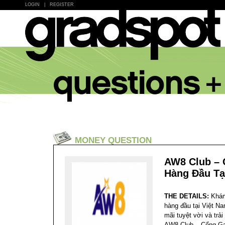
LOGIN
|
REGISTER
MONEY QUESTION
AW8 Club –
Hàng Đầu Tạ
THE DETAILS:
Khám
hàng đầu tại Việt N
mãi tuyệt vời và trả
AW8 Club – Cổng G