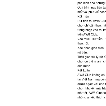
phổ biến cho những n
Quá trình nạp tiền t
mất vài phút để hoàn
Rút Tiền
Rút tiền tại AW8 Cl
chơi chỉ cần thực h
Đăng nhập vào tài k
trên AW8 Club.
Vào mục "Rút tiền":
thức rút.
Xác nhận giao dịch: 
rút tiền.
Thời gian xử lý rút 
chơi có thể nhanh c
của mình.
Kết Luận
AW8 Club không chỉ
tại Việt Nam mà còn
cược tuyệt vời cho 
chơi, khuyến mãi hấp
mật tốt, AW8 Club x
những ai yêu thích 