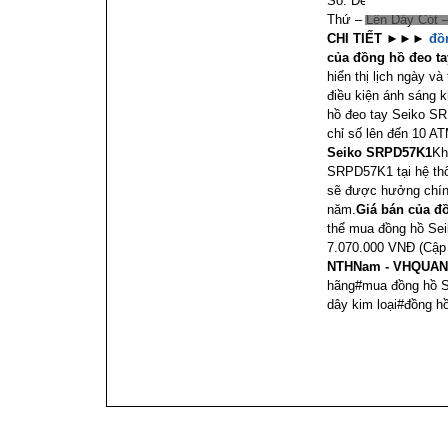
Số: ĐenChống Nước:
Thứ – Lên Dây Cót 
CHI TIẾT
►►►
đồ
của đồng hồ đeo t
hiển thị lịch ngày v
điều kiện ánh sáng 
hồ đeo tay Seiko S
chỉ số lên đến 10 AT
Seiko SRPD57K1
Kh
SRPD57K1 tại hệ thố
sẽ được hưởng chính
năm.
Giá bán của đ
thể mua đồng hồ Se
7.070.000 VNĐ (Cập 
NTHNam - VHQUAN
hãng#mua đồng hồ S
dây kim loại#đồng h