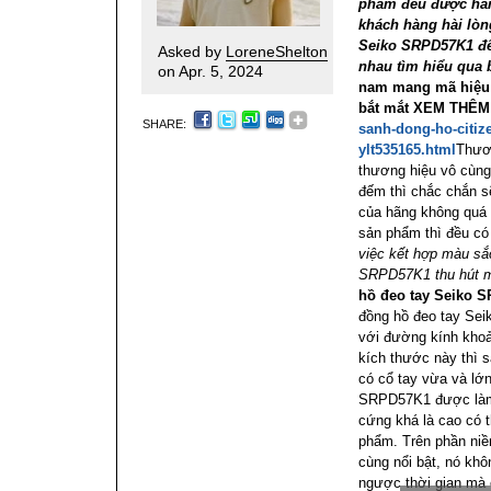
phẩm đều được hãn
khách hàng hài lòn
Seiko SRPD57K1 để
Asked by
LoreneShelton
nhau tìm hiểu qua b
on Apr. 5, 2024
nam mang mã hiệu
bắt mắt
XEM THÊ
SHARE:
sanh-dong-ho-citiz
ylt535165.html
Thươn
thương hiệu vô cùng 
đếm thì chắc chắn s
của hãng không quá 
sản phẩm thì đều có
việc kết hợp màu sắ
SRPD57K1 thu hút m
hồ đeo tay Seiko 
đồng hồ đeo tay Se
với đường kính kho
kích thước này thì 
có cổ tay vừa và lớ
SRPD57K1 được làm t
cứng khá là cao có 
phẩm. Trên phần niề
cùng nổi bật, nó kh
ngược thời gian mà 