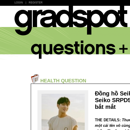
LOGIN
|
REGISTER
HEALTH QUESTION
Đồng hồ Sei
Seiko SRPD5
bắt mắt
THE DETAILS:
Thươ
một cái tên vô cùng