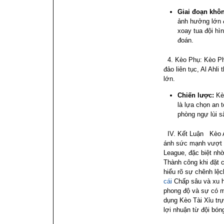
Giai đoạn khôn
ảnh hưởng lớn đ
xoay tua đội hì
đoán.
4. Kèo Phụ: Kèo P
đảo liên tục, Al Ahl
lớn.
Chiến lược:
K
là lựa chọn an t
phòng ngự lùi s
IV. Kết Luận
Kèo 
ánh sức mạnh vượt t
League, đặc biệt nh
Thành công khi đặt c
hiểu rõ sự chênh lệ
cái
Chấp sâu và xu h
phong độ và sự có m
dụng Kèo Tài Xỉu trự
lợi nhuận từ đội bón