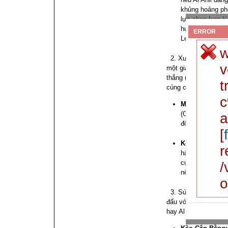
khủng hoảng ph
lựa chọn hợp lý
hướng nổ kèo l
ERROR
League.
w
2. Xu Hướng Nổ Kè
một giải đấu có xu 
thắng (High-Scoring)
củng cố thêm xu hư
Mốc Tài Xỉu Ph
(Over/Under) ch
a
đối cao, thường
[
Kèo Tài Hấp D
r
hàng đầu, kết h
của các đội bó
/
nên rất hấp dẫn 
o
3. Sức Nóng Của C
đấu với các đối thủ l
hay Al Nassr có
keo 