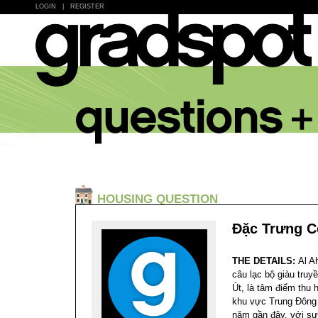
LOGIN
|
REGISTER
HOUSING QUESTION
Đặc Trưng C
THE DETAILS:
Al A
câu lạc bộ giàu truy
Út, là tâm điểm thu 
khu vực Trung Đông 
năm gần đây, với sự