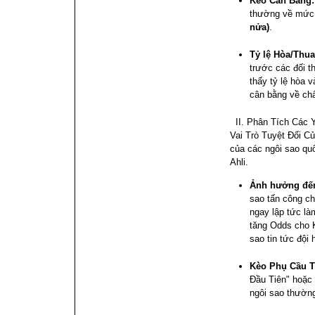
Kèo Cân Bằng:
thường về mứ
nửa)
.
Tỷ lệ Hòa/Thu
trước các đối t
thấy tỷ lệ hòa 
cân bằng về chấ
II. Phân Tích Các 
Vai Trò Tuyệt Đối C
của các ngôi sao quố
Ahli.
Ảnh hưởng đế
sao tấn công ch
ngay lập tức l
tăng Odds cho K
sao tin tức đội 
Kèo Phụ Cầu T
Đầu Tiên" hoặc
ngôi sao thường